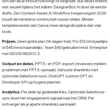
zich aan als je inhoud toevoegt of weghaalt, dus decks breken
niet visueel tijdens het editen. DesignerBot AI doet de eerste
drafts. Een Context-Aware AI Workflow toegevoegd in 2026
houdt de narratieve continuïteit tussen slides. Minder
templatevariatie dan Canva, meer designdiscipline dan vrije
tools.
Prijzen.
Geen gratis plan (14-dagen trial). Pro $12/mnd jaarlijks
of $45/mnd maandelijks. Team $40/gebruiker/mnd. Enterprise
met SSO/SCIM/SOC 2.
Output en delen.
PPTX- en PDF-export (reviewers melden
problemen met PPTX-opmaak). Gehoste sharelinks met
optionele Salesforce-sync. ChatGPT custom GPT en
Developer API op hogere plannen.
Analytics.
Per slide op gedeelde links. Optionele Salesforce-
sync duwt het engagement-signaal naar het CRM. Per
ontvanger als je aparte sharelinks aanmaakt.