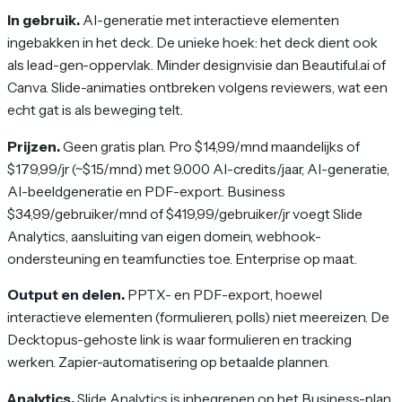
In gebruik.
AI-generatie met interactieve elementen
ingebakken in het deck. De unieke hoek: het deck dient ook
als lead-gen-oppervlak. Minder designvisie dan Beautiful.ai of
Canva. Slide-animaties ontbreken volgens reviewers, wat een
echt gat is als beweging telt.
Prijzen.
Geen gratis plan. Pro $14,99/mnd maandelijks of
$179,99/jr (~$15/mnd) met 9.000 AI-credits/jaar, AI-generatie,
AI-beeldgeneratie en PDF-export. Business
$34,99/gebruiker/mnd of $419,99/gebruiker/jr voegt Slide
Analytics, aansluiting van eigen domein, webhook-
ondersteuning en teamfuncties toe. Enterprise op maat.
Output en delen.
PPTX- en PDF-export, hoewel
interactieve elementen (formulieren, polls) niet meereizen. De
Decktopus-gehoste link is waar formulieren en tracking
werken. Zapier-automatisering op betaalde plannen.
Analytics.
Slide Analytics is inbegrepen op het Business-plan.