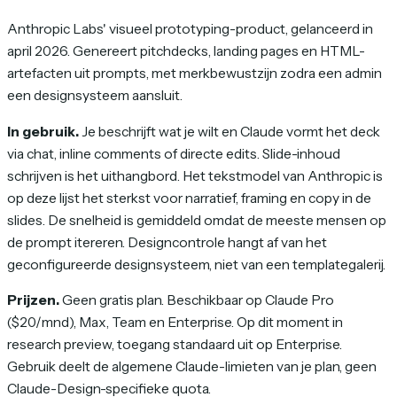
Anthropic Labs' visueel prototyping-product, gelanceerd in
april 2026. Genereert pitchdecks, landing pages en HTML-
artefacten uit prompts, met merkbewustzijn zodra een admin
een designsysteem aansluit.
In gebruik.
Je beschrijft wat je wilt en Claude vormt het deck
via chat, inline comments of directe edits. Slide-inhoud
schrijven is het uithangbord. Het tekstmodel van Anthropic is
op deze lijst het sterkst voor narratief, framing en copy in de
slides. De snelheid is gemiddeld omdat de meeste mensen op
de prompt itereren. Designcontrole hangt af van het
geconfigureerde designsysteem, niet van een templategalerij.
Prijzen.
Geen gratis plan. Beschikbaar op Claude Pro
($20/mnd), Max, Team en Enterprise. Op dit moment in
research preview, toegang standaard uit op Enterprise.
Gebruik deelt de algemene Claude-limieten van je plan, geen
Claude-Design-specifieke quota.