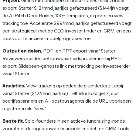
Prijzen.
Gratis met onbeperkte presentaties maar zonder
export. Starter $12/mnd jaarlijks gefactureerd ($144/jr) voegt
de AI Pitch Deck Builder, 100+ templates, exports en view-
tracking toe. Accelerate $99/mnd jaarlijks gefactureerd voegt
een strategiecall met de CEO, investor finder en CRM, en een
tool voor financiële-modelprognoses toe.
Output en delen.
PDF- en PPT-export vanaf Starter.
Reviewers melden betrouwbaarheidsproblemen bij PPT-
export. Slidebean-gehoste link met tracking per investeerder
vanaf Starter.
Analytics.
View-tracking op gedeelde pitchdecks zit erbij
vanaf Starter ($12/mnd jaarlijks). Telt elke load gelijk, dus
bedrijfsscanners en AI-postbusagents die de URL voorladen
registreren als "view".
Beste fit.
Solo-founders in een actieve fundraising-ronde,
vooral met de ingebouwde financiële-model- en CRM-tools.