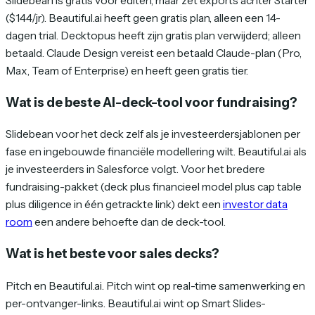
Slidebean is gratis voor editen, maar zet exports achter Starter
($144/jr). Beautiful.ai heeft geen gratis plan, alleen een 14-
dagen trial. Decktopus heeft zijn gratis plan verwijderd; alleen
betaald. Claude Design vereist een betaald Claude-plan (Pro,
Max, Team of Enterprise) en heeft geen gratis tier.
Wat is de beste AI-deck-tool voor fundraising?
Slidebean voor het deck zelf als je investeerdersjablonen per
fase en ingebouwde financiële modellering wilt. Beautiful.ai als
je investeerders in Salesforce volgt. Voor het bredere
fundraising-pakket (deck plus financieel model plus cap table
plus diligence in één getrackte link) dekt een
investor data
room
een andere behoefte dan de deck-tool.
Wat is het beste voor sales decks?
Pitch en Beautiful.ai. Pitch wint op real-time samenwerking en
per-ontvanger-links. Beautiful.ai wint op Smart Slides-