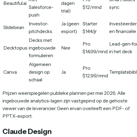
Beautiful.ai
dagen
Salesforce-
$12/mnd
sync
trial)
push
Investor-
Ja (geen
Starter
Investeerder
Slidebean
pitchdecks
export)
$144/jr
en financiël
Decks met
Pro
Lead-gen-fo
Decktopus
ingebouwde
Nee
$14,99/mnd
in het deck
formulieren
Algemeen
Pro
Canva
design op
Ja
Templatebibl
$12,99/mnd
schaal
Prijzen weerspiegelen publieke plannen per mei 2026. Alle
ingebouwde analytics-lagen zijn vastgepind op de gehoste
viewer van de leverancier. Geen ervan overleeft een PDF- of
PPTX-export.
Claude Design