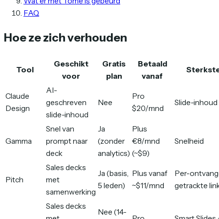
Wat er met Tome is gebeurd
FAQ
Hoe ze zich verhouden
Geschikt
Gratis
Betaald
Tool
Sterkst
voor
plan
vanaf
AI-
Claude
Pro
geschreven
Nee
Slide-inhoud 
Design
$20/mnd
slide-inhoud
Snel van
Ja
Plus
Gamma
prompt naar
(zonder
€8/mnd
Snelheid
deck
analytics)
(~$9)
Sales decks
Ja (basis,
Plus vanaf
Per-ontvang
Pitch
met
5 leden)
~$11/mnd
getrackte lin
samenwerking
Sales decks
Nee (14-
met
Pro
Smart Slides