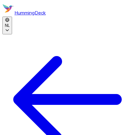
HummingDeck
NL