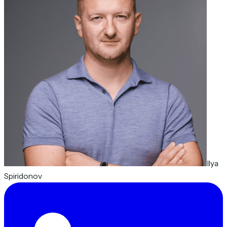
Ilya
Spiridonov