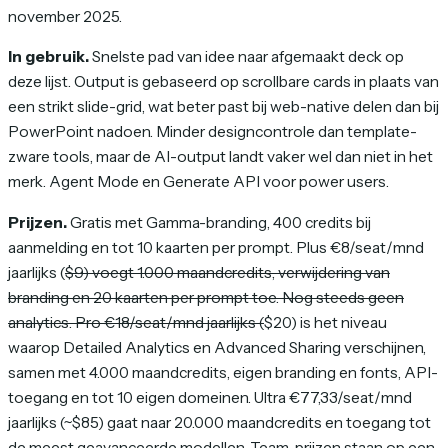
november 2025.
In gebruik.
Snelste pad van idee naar afgemaakt deck op
deze lijst. Output is gebaseerd op scrollbare cards in plaats van
een strikt slide-grid, wat beter past bij web-native delen dan bij
PowerPoint nadoen. Minder designcontrole dan template-
zware tools, maar de AI-output landt vaker wel dan niet in het
merk. Agent Mode en Generate API voor power users.
Prijzen.
Gratis met Gamma-branding, 400 credits bij
aanmelding en tot 10 kaarten per prompt. Plus €8/seat/mnd
jaarlijks (
$9) voegt 1.000 maandcredits, verwijdering van
branding en 20 kaarten per prompt toe. Nog steeds geen
analytics. Pro €18/seat/mnd jaarlijks (
$20) is het niveau
waarop Detailed Analytics en Advanced Sharing verschijnen,
samen met 4.000 maandcredits, eigen branding en fonts, API-
toegang en tot 10 eigen domeinen. Ultra €77,33/seat/mnd
jaarlijks (~$85) gaat naar 20.000 maandcredits en toegang tot
de meest geavanceerde modellen. Team-prijzen staan op een