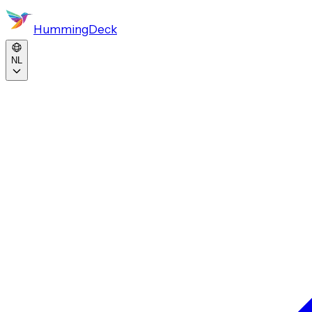
HummingDeck
NL