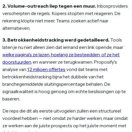
2. Volume-outreach liep tegen een muur.
Inboxproviders
verscherpten de regels. Kopers stopten met reageren. De
rekening klopte niet meer. Teams zoeken actief naar
alternatieven.
3. Betrokkenheidstracking werd gedetailleerd.
Tools
laten je nu niet alleen zien
dat
iemand een link opende, maar
welke pagina's ze lazen, hoelang ze besteedden, of ze het
doorstuurden
, en wanneer ze terugkwamen. Proposify's
analyse van
1,2 miljoen offertes
vond dat teams met
betrokkenheidstracking bijna het dubbele van het
branchegemiddelde sluitingspercentage behalen. De
signaalkwaliteit is hoog genoeg om echte beslissingen op te
baseren.
De reps die dit als eerste uitvogelen zullen een structureel
voordeel hebben — niet omdat ze harder werken, maar omdat
ze werken aan de juiste prospects op het juiste moment met