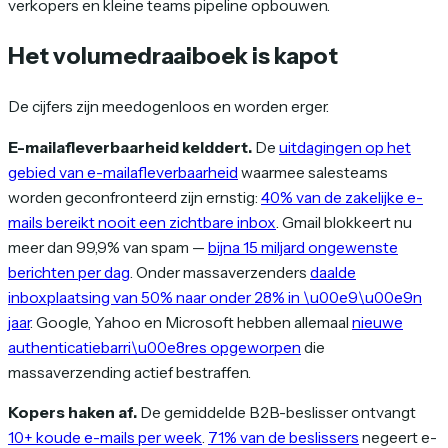
verkopers en kleine teams pipeline opbouwen.
Het volumedraaiboek is kapot
De cijfers zijn meedogenloos en worden erger.
E-mailafleverbaarheid kelddert.
De
uitdagingen op het
gebied van e-mailafleverbaarheid
waarmee salesteams
worden geconfronteerd zijn ernstig:
40% van de zakelijke e-
mails bereikt nooit een zichtbare inbox
. Gmail blokkeert nu
meer dan 99,9% van spam —
bijna 15 miljard ongewenste
berichten per dag
. Onder massaverzenders
daalde
inboxplaatsing van 50% naar onder 28% in \u00e9\u00e9n
jaar
. Google, Yahoo en Microsoft hebben allemaal
nieuwe
authenticatiebarri\u00e8res opgeworpen
die
massaverzending actief bestraffen.
Kopers haken af.
De gemiddelde B2B-beslisser ontvangt
10+ koude e-mails per week
.
71% van de beslissers
negeert e-