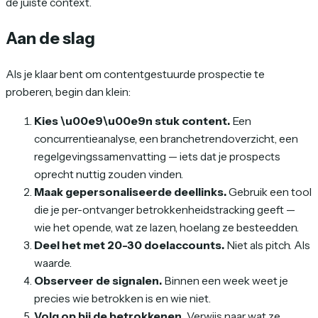
de juiste context.
Aan de slag
Als je klaar bent om contentgestuurde prospectie te
proberen, begin dan klein:
Kies \u00e9\u00e9n stuk content.
Een
concurrentieanalyse, een branchetrendoverzicht, een
regelgevingssamenvatting — iets dat je prospects
oprecht nuttig zouden vinden.
Maak gepersonaliseerde deellinks.
Gebruik een tool
die je per-ontvanger betrokkenheidstracking geeft —
wie het opende, wat ze lazen, hoelang ze besteedden.
Deel het met 20-30 doelaccounts.
Niet als pitch. Als
waarde.
Observeer de signalen.
Binnen een week weet je
precies wie betrokken is en wie niet.
Volg op bij de betrokkenen.
Verwijs naar wat ze