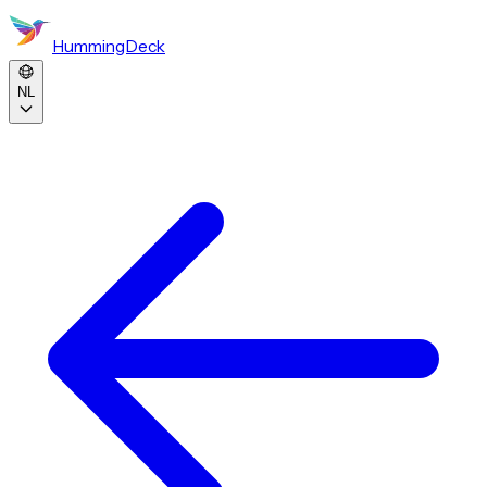
HummingDeck
NL