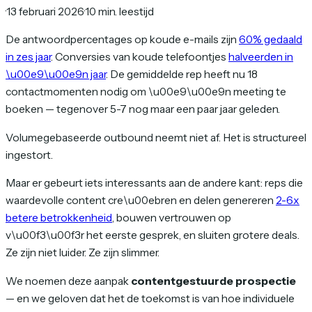
·
13 februari 2026
·
10 min. leestijd
De antwoordpercentages op koude e-mails zijn
60% gedaald
in zes jaar
. Conversies van koude telefoontjes
halveerden in
\u00e9\u00e9n jaar
. De gemiddelde rep heeft nu 18
contactmomenten nodig om \u00e9\u00e9n meeting te
boeken — tegenover 5-7 nog maar een paar jaar geleden.
Volumegebaseerde outbound neemt niet af. Het is structureel
ingestort.
Maar er gebeurt iets interessants aan de andere kant: reps die
waardevolle content cre\u00ebren en delen genereren
2-6x
betere betrokkenheid
, bouwen vertrouwen op
v\u00f3\u00f3r het eerste gesprek, en sluiten grotere deals.
Ze zijn niet luider. Ze zijn slimmer.
We noemen deze aanpak
contentgestuurde prospectie
— en we geloven dat het de toekomst is van hoe individuele