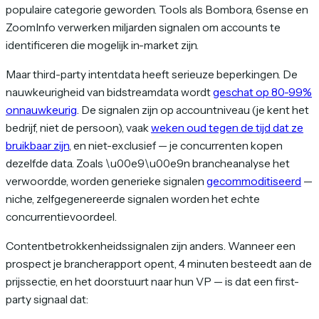
populaire categorie geworden. Tools als Bombora, 6sense en
ZoomInfo verwerken miljarden signalen om accounts te
identificeren die mogelijk in-market zijn.
Maar third-party intentdata heeft serieuze beperkingen. De
nauwkeurigheid van bidstreamdata wordt
geschat op 80-99%
onnauwkeurig
. De signalen zijn op accountniveau (je kent het
bedrijf, niet de persoon), vaak
weken oud tegen de tijd dat ze
bruikbaar zijn
, en niet-exclusief — je concurrenten kopen
dezelfde data. Zoals \u00e9\u00e9n brancheanalyse het
verwoordde, worden generieke signalen
gecommoditiseerd
—
niche, zelfgegenereerde signalen worden het echte
concurrentievoordeel.
Contentbetrokkenheidssignalen zijn anders. Wanneer een
prospect je brancherapport opent, 4 minuten besteedt aan de
prijssectie, en het doorstuurt naar hun VP — is dat een first-
party signaal dat: