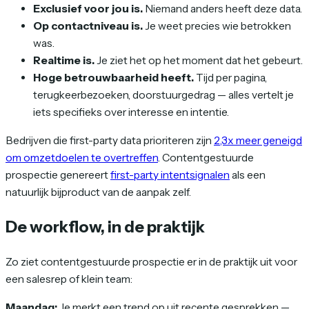
Exclusief voor jou is.
Niemand anders heeft deze data.
Op contactniveau is.
Je weet precies wie betrokken
was.
Realtime is.
Je ziet het op het moment dat het gebeurt.
Hoge betrouwbaarheid heeft.
Tijd per pagina,
terugkeerbezoeken, doorstuurgedrag — alles vertelt je
iets specifieks over interesse en intentie.
Bedrijven die first-party data prioriteren zijn
2,3x meer geneigd
om omzetdoelen te overtreffen
. Contentgestuurde
prospectie genereert
first-party intentsignalen
als een
natuurlijk bijproduct van de aanpak zelf.
De workflow, in de praktijk
Zo ziet contentgestuurde prospectie er in de praktijk uit voor
een salesrep of klein team:
Maandag:
Je merkt een trend op uit recente gesprekken —