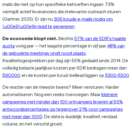
mails die niet op hun specifieke behoeften ingaan. 73%
vermijdt actief leveranciers die irrelevante outreach sturen
(Gartner, 2025). Er zijn nu
306 koude e-mails nodig om
\u00e9\u00e9n lead te genereren
.
De economie klopt niet.
Slechts
57% van de SDR's haalde
quota
vorig jaar — het laagste percentage in vijf jaar.
48% van
de geboekte meetings vindt nooit plaats
.
Kwaliteitsgesprekken per dag zijn 55% gedaald sinds 2014. De
volledig belaste jaarlijkse kosten per SDR bedragen meer dan
$90.000
, en de kosten per koud-bellead liggen op
$300-$500
.
De reactie van de meeste teams? Meer versturen. Harder
automatiseren. Nog een reeks toevoegen. Maar
kleinere
campagnes met minder dan 100 ontvangers leveren al 5,5%
antwoordpercentages op tegenover 2,1% voor campagnes
met meer dan 1.000
. De data is duidelijk: kwaliteit verslaat
volume, en het verschil groeit.