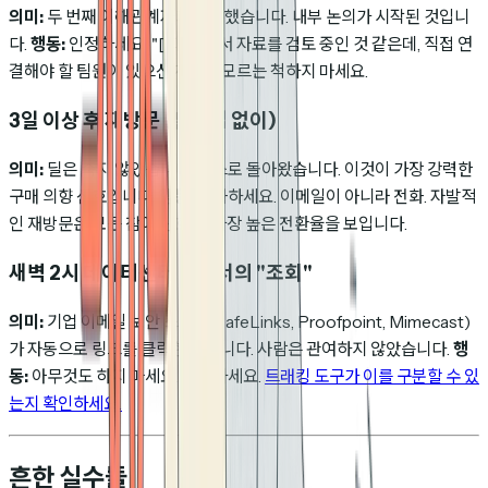
의미:
두 번째 이해관계자가 참여했습니다. 내부 논의가 시작된 것입니
다.
행동:
인정하세요. "[회사]에서 자료를 검토 중인 것 같은데, 직접 연
결해야 할 팀원이 있으신가요?" 모르는 척하지 마세요.
3일 이상 후 재방문 (팔로업 없이)
의미:
딜은 죽지 않았습니다. 스스로 돌아왔습니다. 이것이 가장 강력한
구매 의향 신호입니다.
행동:
전화하세요. 이메일이 아니라 전화. 자발적
인 재방문은 모든 참여 신호 중 가장 높은 전환율을 보입니다.
새벽 2시 데이터센터 IP에서의 "조회"
의미:
기업 이메일 보안 스캐너(SafeLinks, Proofpoint, Mimecast)
가 자동으로 링크를 클릭한 것입니다. 사람은 관여하지 않았습니다.
행
동:
아무것도 하지 마세요. 무시하세요.
트래킹 도구가 이를 구분할 수 있
는지 확인하세요.
흔한 실수들