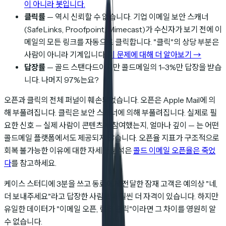
이 아니라 봇입니다.
클릭률
— 역시 신뢰할 수 없습니다. 기업 이메일 보안 스캐너
(SafeLinks, Proofpoint, Mimecast)가 수신자가 보기 전에 이
메일의 모든 링크를 자동으로 클릭합니다. "클릭"의 상당 부분은
사람이 아니라 기계입니다.
이 문제에 대해 더 알아보기 →
답장률
— 골드 스탠다드이지만 콜드메일의 1–3%만 답장을 받습
니다. 나머지 97%는요?
오픈과 클릭의 전체 퍼널이 훼손되었습니다. 오픈은 Apple Mail에 의
해 부풀려집니다. 클릭은 보안 스캐너에 의해 부풀려집니다. 실제로 필
요한 신호 — 실제 사람이 콘텐츠에 참여했는지, 얼마나 깊이 — 는 어떤
콜드메일 플랫폼에서도 제공되지 않습니다. 오픈율 지표가 구조적으로
회복 불가능한 이유에 대한 자세한 분석은
콜드 이메일 오픈율은 죽었
다
를 참고하세요.
케이스 스터디에 3분을 쓰고 동료에게 전달한 잠재 고객은 예의상 "네,
더 보내주세요"라고 답장한 사람보다 훨씬 더 자격이 있습니다. 하지만
유일한 데이터가 "이메일 오픈, 링크 클릭"이라면 그 차이를 영원히 알
수 없습니다.