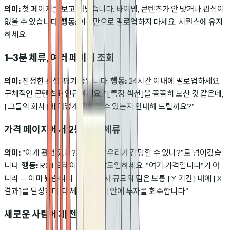
의미:
첫 페이지를 보고 떠났습니다. 타이밍, 콘텐츠가 안 맞거나 관심이
없을 수 있습니다.
행동:
이것만으로 팔로업하지 마세요. 시퀀스에 유지
하세요.
1–3분 체류, 여러 페이지 조회
의미:
진정한 관심. 평가 중입니다.
행동:
24시간 이내에 팔로업하세요.
구체적인 콘텐츠를 언급하세요: "[특정 섹션]을 꼼꼼히 보신 것 같은데,
[그들의 회사]에 어떻게 적용될 수 있는지 안내해 드릴까요?"
가격 페이지에서 2분 이상 체류
의미:
"이게 관련 있나?"를 지나 "우리가 감당할 수 있나?"로 넘어갔습
니다.
행동:
ROI 프레이밍으로 팔로업하세요. "여기 가격입니다"가 아
니라 — 이미 봤습니다. 대신: "귀사 규모의 팀은 보통 [Y 기간] 내에 [X
결과]를 달성하며, 대체로 첫 분기 안에 투자를 회수합니다."
새로운 사람에게 전달