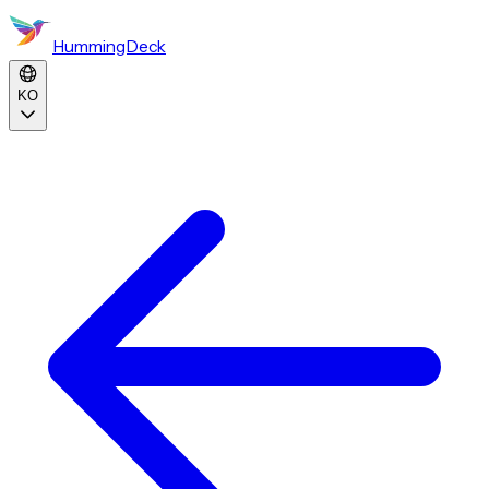
HummingDeck
KO