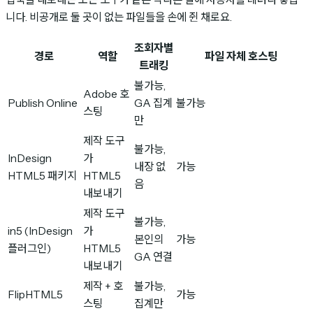
니다. 비공개로 둘 곳이 없는 파일들을 손에 쥔 채로요.
조회자별
경로
역할
파일 자체 호스팅
트래킹
불가능,
Adobe 호
Publish Online
GA 집계
불가능
스팅
만
제작 도구
불가능,
InDesign
가
내장 없
가능
HTML5 패키지
HTML5
음
내보내기
제작 도구
불가능,
in5 (InDesign
가
본인의
가능
플러그인)
HTML5
GA 연결
내보내기
제작 + 호
불가능,
FlipHTML5
가능
스팅
집계만