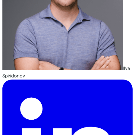
Ilya
Spiridonov