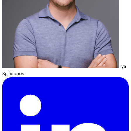
Ilya
Spiridonov