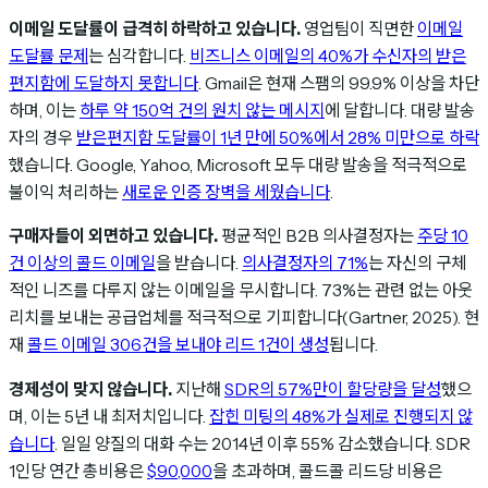
이메일 도달률이 급격히 하락하고 있습니다.
영업팀이 직면한
이메일
도달률 문제
는 심각합니다.
비즈니스 이메일의 40%가 수신자의 받은
편지함에 도달하지 못합니다
. Gmail은 현재 스팸의 99.9% 이상을 차단
하며, 이는
하루 약 150억 건의 원치 않는 메시지
에 달합니다. 대량 발송
자의 경우
받은편지함 도달률이 1년 만에 50%에서 28% 미만으로 하락
했습니다. Google, Yahoo, Microsoft 모두 대량 발송을 적극적으로
불이익 처리하는
새로운 인증 장벽을 세웠습니다
.
구매자들이 외면하고 있습니다.
평균적인 B2B 의사결정자는
주당 10
건 이상의 콜드 이메일
을 받습니다.
의사결정자의 71%
는 자신의 구체
적인 니즈를 다루지 않는 이메일을 무시합니다. 73%는 관련 없는 아웃
리치를 보내는 공급업체를 적극적으로 기피합니다(Gartner, 2025). 현
재
콜드 이메일 306건을 보내야 리드 1건이 생성
됩니다.
경제성이 맞지 않습니다.
지난해
SDR의 57%만이 할당량을 달성
했으
며, 이는 5년 내 최저치입니다.
잡힌 미팅의 48%가 실제로 진행되지 않
습니다
. 일일 양질의 대화 수는 2014년 이후 55% 감소했습니다. SDR
1인당 연간 총비용은
$90,000
을 초과하며, 콜드콜 리드당 비용은