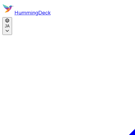
HummingDeck
JA