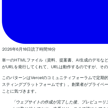
·
2026年6月18日
·
読了時間18分
単一のHTMLファイル（資料、提案書、AI生成のデモ
がURLを発行してくれて、URLは動作するのですが、そ
このパターンはVercelのコミュニティフォーラムで定期
スティングプラットフォームです）。創業者がプライベー
ことに気づきます。
「ウェブサイトの作成が完了した後、プレビューリ