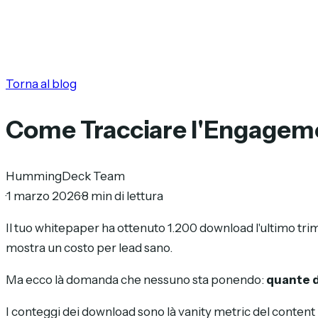
Torna al blog
Come Tracciare l'Engageme
HummingDeck Team
·
1 marzo 2026
·
8 min di lettura
Il tuo whitepaper ha ottenuto 1.200 download l'ultimo t
mostra un costo per lead sano.
Ma ecco là domanda che nessuno sta ponendo:
quante d
I conteggi dei download sono là vanity metric del content