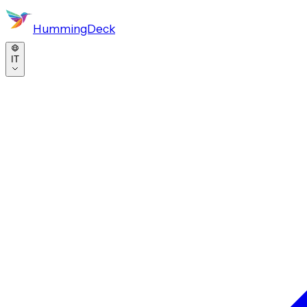
HummingDeck
IT