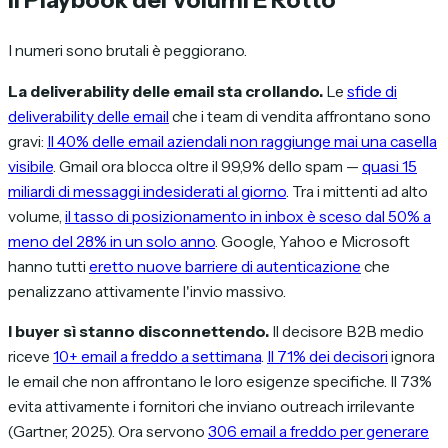
I numeri sono brutali è peggiorano.
La deliverability delle email sta crollando.
Le
sfide di
deliverability delle email
che i team di vendita affrontano sono
gravi:
Il 40% delle email aziendali non raggiunge mai una casella
visibile
. Gmail ora blocca oltre il 99,9% dello spam —
quasi 15
miliardi di messaggi indesiderati al giorno
. Tra i mittenti ad alto
volume,
il tasso di posizionamento in inbox è sceso dal 50% a
meno del 28% in un solo anno
. Google, Yahoo e Microsoft
hanno tutti
eretto nuove barriere di autenticazione
che
penalizzano attivamente l'invio massivo.
I buyer sì stanno disconnettendo.
Il decisore B2B medio
riceve
10+ email a freddo a settimana
.
Il 71% dei decisori
ignora
le email che non affrontano le loro esigenze specifiche. Il 73%
evita attivamente i fornitori che inviano outreach irrilevante
(Gartner, 2025). Ora servono
306 email a freddo per generare