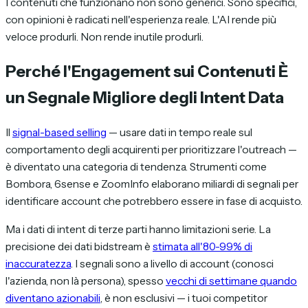
I contenuti che funzionano non sono generici. Sono specifici,
con opinioni è radicati nell'esperienza reale. L'AI rende più
veloce produrli. Non rende inutile produrli.
Perché l'Engagement sui Contenuti È
un Segnale Migliore degli Intent Data
Il
signal-based selling
— usare dati in tempo reale sul
comportamento degli acquirenti per prioritizzare l'outreach —
è diventato una categoria di tendenza. Strumenti come
Bombora, 6sense e ZoomInfo elaborano miliardi di segnali per
identificare account che potrebbero essere in fase di acquisto.
Ma i dati di intent di terze parti hanno limitazioni serie. La
precisione dei dati bidstream è
stimata all'80-99% di
inaccuratezza
. I segnali sono a livello di account (conosci
l'azienda, non là persona), spesso
vecchi di settimane quando
diventano azionabili
, è non esclusivi — i tuoi competitor