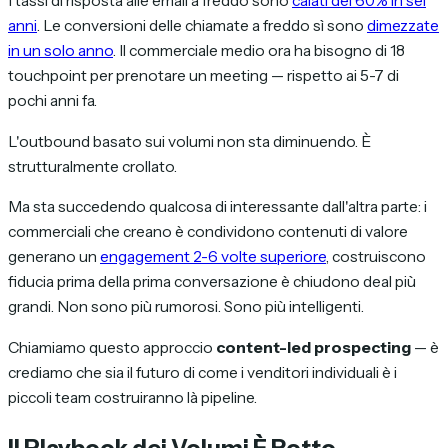
I tassi di risposta alle email a freddo sono
calati del 60% in sei
anni
. Le conversioni delle chiamate a freddo sì sono
dimezzate
in un solo anno
. Il commerciale medio ora ha bisogno di 18
touchpoint per prenotare un meeting — rispetto ai 5-7 di
pochi anni fa.
L'outbound basato sui volumi non sta diminuendo. È
strutturalmente crollato.
Ma sta succedendo qualcosa di interessante dall'altra parte: i
commerciali che creano è condividono contenuti di valore
generano un
engagement 2-6 volte superiore
, costruiscono
fiducia prima della prima conversazione è chiudono deal più
grandi. Non sono più rumorosi. Sono più intelligenti.
Chiamiamo questo approccio
content-led prospecting
— è
crediamo che sia il futuro di come i venditori individuali è i
piccoli team costruiranno là pipeline.
Il Playbook dei Volumi È Rotto