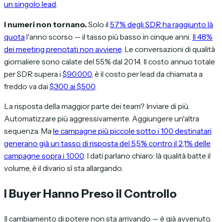
un singolo lead
.
I numeri non tornano.
Solo il
57% degli SDR ha raggiunto là
quota
l'anno scorso — il tasso più basso in cinque anni.
Il 48%
dei meeting prenotati non avviene
. Le conversazioni di qualità
giornaliere sono calate del 55% dal 2014. Il costo annuo totale
per SDR supera i
$90.000
, è il costo per lead da chiamata a
freddo va dai
$300 ai $500
.
La risposta della maggior parte dei team? Inviare di più.
Automatizzare più aggressivamente. Aggiungere un'altra
sequenza. Ma
le campagne più piccole sotto i 100 destinatari
generano già un tasso di risposta del 5,5% contro il 2,1% delle
campagne sopra i 1.000
. I dati parlano chiaro: là qualità batte il
volume, è il divario sì sta allargando.
I Buyer Hanno Preso il Controllo
Il cambiamento di potere non sta arrivando — è già avvenuto.