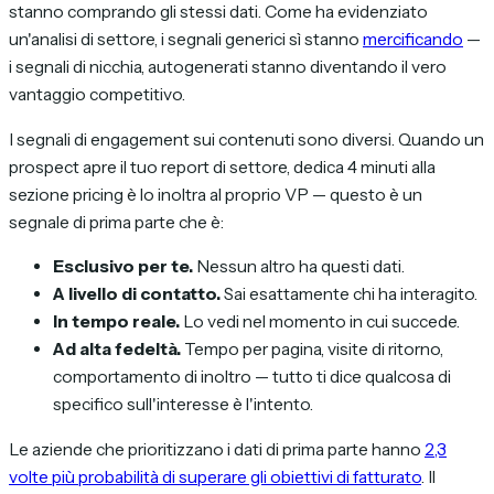
stanno comprando gli stessi dati. Come ha evidenziato
un'analisi di settore, i segnali generici sì stanno
mercificando
—
i segnali di nicchia, autogenerati stanno diventando il vero
vantaggio competitivo.
I segnali di engagement sui contenuti sono diversi. Quando un
prospect apre il tuo report di settore, dedica 4 minuti alla
sezione pricing è lo inoltra al proprio VP — questo è un
segnale di prima parte che è:
Esclusivo per te.
Nessun altro ha questi dati.
A livello di contatto.
Sai esattamente chi ha interagito.
In tempo reale.
Lo vedi nel momento in cui succede.
Ad alta fedeltà.
Tempo per pagina, visite di ritorno,
comportamento di inoltro — tutto ti dice qualcosa di
specifico sull'interesse è l'intento.
Le aziende che prioritizzano i dati di prima parte hanno
2,3
volte più probabilità di superare gli obiettivi di fatturato
. Il