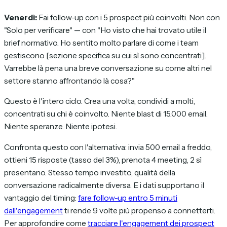
Venerdì:
Fai follow-up con i 5 prospect più coinvolti. Non con
"Solo per verificare" — con "Ho visto che hai trovato utile il
brief normativo. Ho sentito molto parlare di come i team
gestiscono [sezione specifica su cui sì sono concentrati].
Varrebbe là pena una breve conversazione su come altri nel
settore stanno affrontando là cosa?"
Questo è l'intero ciclo. Crea una volta, condividi a molti,
concentrati su chi è coinvolto. Niente blast di 15.000 email.
Niente speranze. Niente ipotesi.
Confronta questo con l'alternativa: invia 500 email a freddo,
ottieni 15 risposte (tasso del 3%), prenota 4 meeting, 2 sì
presentano. Stesso tempo investito, qualità della
conversazione radicalmente diversa. E i dati supportano il
vantaggio del timing:
fare follow-up entro 5 minuti
dall'engagement
ti rende 9 volte più propenso a connetterti.
Per approfondire come
tracciare l'engagement dei prospect