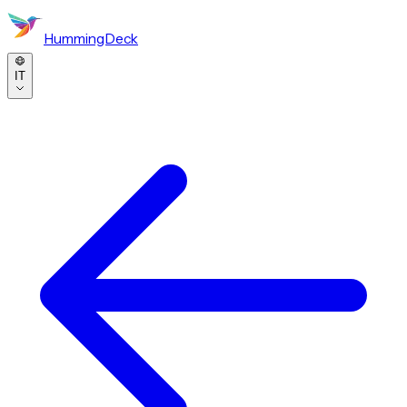
HummingDeck
IT