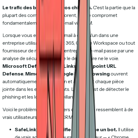
Le trafic des bots gonfle vos chiffres.
C'est la partie que la
plupart des commerciaux ignorent, et elle compromet
fondamentalement le suivi e-mail via CRM.
Lorsque vous envoyez un e-mail à quelqu'un dans une
entreprise utilisant Microsoft 365, Google Workspace ou tout
fournisseur de messagerie d'entreprise, l'e-mail passe par une
analyse de sécurité avant que le destinataire ne le voie.
Microsoft Defender SafeLinks
,
Proofpoint URL
Defense
,
Mimecast
et
Google Safe Browsing
ouvrent
automatiquement chaque lien et analysent chaque pièce
jointe dans les e-mails entrants. Leur rôle est de détecter le
phishing et les logiciels malveillants.
Voici le problème : ces scanners de sécurité ressemblent à de
vrais utilisateurs pour votre CRM.
SafeLinks ne s'identifie pas comme un bot.
Il utilise
de vrais agents utilisateurs de navigateur — « Chrome