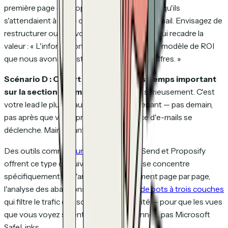
première page est trop générique. Peut-être qu'ils
s'attendaient à autre chose d'après votre e-mail. Envisagez de
restructurer ou d'envoyer un bref message qui recadre la
valeur : « L'information clé est en page 4 — le modèle de ROI
que nous avons construit à partir de vos chiffres. »
Scénario D : Ouvert 4 fois en 3 jours, temps important
sur la section périmètre.
Ils évaluent sérieusement. C'est
votre lead le plus chaud. Appelez maintenant — pas demain,
pas après que votre prochaine séquence d'e-mails se
déclenche. Maintenant.
Des outils comme
HummingDeck
, DocSend et Proposify
offrent ce type de suivi. HummingDeck se concentre
spécifiquement sur l'analyse d'engagement page par page,
l'analyse des abandons et la
détection de bots à trois couches
qui filtre le trafic des scanners de sécurité — pour que les vues
que vous voyez soient de vraies personnes, pas Microsoft
SafeLinks.