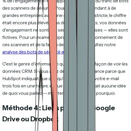
% de l'engagement e-mail apparent provenait du trafic de bots
des scanners de sécurité. Pour les équipes vendant à de
grandes entreprises avec une sécurité e-mail stricte, le chiffre
était encore plus élevé. Sans détection de bots, vos données
d'engagement ne sont pas seulement imprécises — elles sont
fictives. Pour un examen approfondi du fonctionnement de
ces scanners et de la façon de les filtrer, consultez notre
analyse des bots de sécurité email
.
C'est le genre d'information qui change votre façon de voir les
données CRM. Si vous avez déjà lancé une relance parce que
HubSpot indiquait que quelqu'un avait ouvert votre e-mail
trois fois en une heure, et que le prospect n'avait aucune idée
de quoi vous parliez — maintenant vous savez pourquoi.
Méthode 4 : Liens partagés Google
Drive ou Dropbox