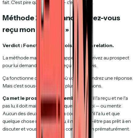
fait. C'est pire que le silence — c'est intrusif.
Méthode 2 : La relance « avez-vous
reçu mon e-mail ? »
Verdict : Fonctionne une fois. Nuit à la relation.
La méthode manuelle. Vous appelez ou écrivez au prospect
pour lui demander s'il a bien reçu votre devis.
Ça fonctionne dans le sens où vous obtiendrez une réponse.
Mais c'est sous-optimal pour plusieurs raisons.
Ça met le prospect dans l'embarras.
S'il l'a reçu et ne l'a
pas lu, il doit maintenant expliquer pourquoi — ou mentir.
Aucun des deux ne crée de la confiance. S'il l'a lu et que
quelque chose ne lui a pas plu, il n'est peut-être pas prêt à en
discuter et vous avez forcé la conversation prématurément.