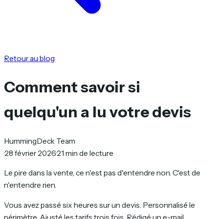
Retour au blog
Comment savoir si
quelqu'un a lu votre devis
HummingDeck Team
·
28 février 2026
·
21 min de lecture
Le pire dans la vente, ce n'est pas d'entendre non. C'est de
n'entendre rien.
Vous avez passé six heures sur un devis. Personnalisé le
périmètre. Ajusté les tarifs trois fois. Rédigé un e-mail