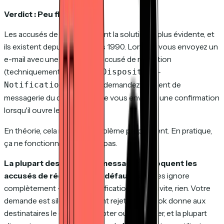
Verdict : Peu fiable.
Les accusés de réception sont la solution la plus évidente, et
ils existent depuis les années 1990. Lorsque vous envoyez un
e-mail avec une demande d'accusé de réception
(techniquement, un en-tête
Disposition-
), vous demandez au client de
Notification-To
messagerie du destinataire de vous envoyer une confirmation
lorsqu'il ouvre le message.
En théorie, cela résout le problème proprement. En pratique,
ça ne fonctionne quasiment pas.
La plupart des clients de messagerie bloquent les
accusés de réception par défaut.
Gmail les ignore
complètement — pas de notification, pas d'invite, rien. Votre
demande est silencieusement rejetée. Outlook donne aux
destinataires le choix d'accepter ou de refuser, et la plupart