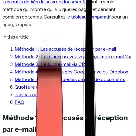
Les outils dédiés de suivi de documents
sont la seule
méthode qui montre qui a lu quelles pages et pendant
combien de temps. Consultez le
tableau comparatif
pour un
aperçu rapide.
In this article
Méthode 1 : Les accusés de réception par e-mail
Méthode 2 : La relance « avez-vous reçu mon e-mail ? »
Méthode 3 : Le suivi e-mail via CRM
Méthode 4 : Liens partagés Google Drive ou Dropbox
Méthode 5 : Les outils dédiés de suivi de documents
Quoi faire ensuite
Tableau comparatif
FAQ
Méthode 1 : Les accusés de réception
par e-mail