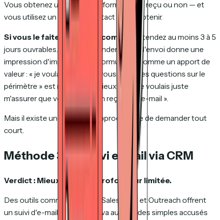
Vous obtenez un seul bit d'information — reçu ou non — et
vous utilisez un point de contact pour l'obtenir.
Si vous le faites, le timing compte.
Attendez au moins 3 à 5
jours ouvrables. Appeler le lendemain de l'envoi donne une
impression d'impatience. Et formulez-le comme un apport de
valeur : « je voulais vérifier si vous aviez des questions sur le
périmètre » est nettement mieux que « je voulais juste
m'assurer que vous aviez bien reçu mon e-mail ».
Mais il existe une meilleure approche que de demander tout
court.
Méthode 3 : Le suivi e-mail via CRM
Verdict : Mieux que rien. Profondeur limitée.
Des outils comme HubSpot, Salesforce et Outreach offrent
un suivi d'e-mails intégré qui va au-delà des simples accusés