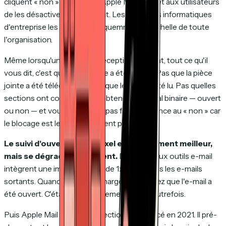
cliquent « non » par réflexe. Apple Mail permet aux utilisateurs
de les désactiver globalement. Les politiques informatiques
d'entreprise les bloquent fréquemment à l'échelle de toute
l'organisation.
Même lorsqu'un accusé de réception parvient, tout ce qu'il
vous dit, c'est que le message a été ouvert. Pas que la pièce
jointe a été téléchargée. Pas que le devis a été lu. Pas quelles
sections ont compté. Vous obtenez un signal binaire — ouvert
ou non — et vous ne pouvez pas faire confiance au « non » car
le blocage est le comportement par défaut.
Le suivi d'ouverture par pixel est légèrement meilleur,
mais se dégrade rapidement.
De nombreux outils e-mail
intègrent une image invisible de 1x1 pixel dans les e-mails
sortants. Quand l'image se charge, vous savez que l'e-mail a
été ouvert. C'était raisonnablement précis autrefois.
Puis Apple Mail Privacy Protection a été lancé en 2021. Il pré-