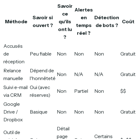
Savoir
Alertes
ce
Savoir si
en
Détection
Méthode
qu'ils
Coût
ouvert ?
temps
de bots ?
ont lu
réel ?
?
Accusés
de
Peu fiable
Non
Non
Non
Gratuit
réception
Relance
Dépend de
Non
N/A
N/A
Gratuit
manuelle
l'honnêteté
Suivi e-mail
Oui (avec
Non
Partiel
Non
$$
via CRM
réserves)
Google
Drive /
Basique
Non
Non
Non
Gratuit
Dropbox
Détail
Outil de
page
Certains