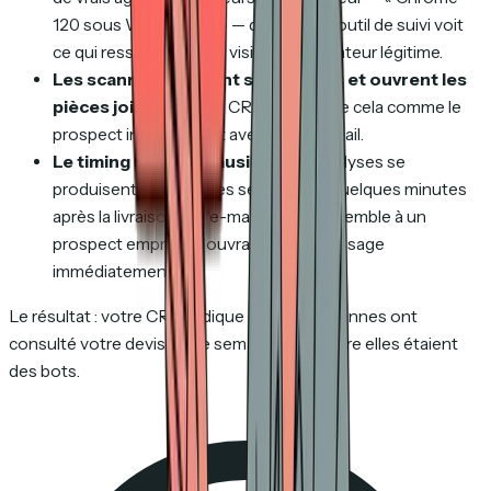
120 sous Windows 11 » — donc votre outil de suivi voit
ce qui ressemble à une visite de navigateur légitime.
Les scanners cliquent sur les liens et ouvrent les
pièces jointes.
Votre CRM enregistre cela comme le
prospect interagissant avec votre e-mail.
Le timing semble plausible.
Ces analyses se
produisent en quelques secondes à quelques minutes
après la livraison de l'e-mail, ce qui ressemble à un
prospect empressé ouvrant votre message
immédiatement.
Le résultat : votre CRM indique que 47 personnes ont
consulté votre devis cette semaine. 38 d'entre elles étaient
des bots.