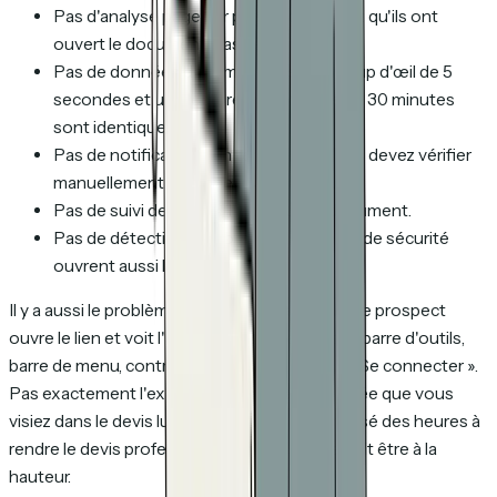
Pas d'analyse page par page. Vous savez qu'ils ont
ouvert le document, pas ce qu'ils ont lu.
Pas de données de temps passé. Un coup d'œil de 5
secondes et une lecture approfondie de 30 minutes
sont identiques.
Pas de notifications en temps réel. Vous devez vérifier
manuellement le panneau de partage.
Pas de suivi des clics à l'intérieur du document.
Pas de détection de bots. Les scanners de sécurité
ouvrent aussi les liens Google Drive.
Il y a aussi le problème de la présentation. Votre prospect
ouvre le lien et voit l'interface Google Drive — barre d'outils,
barre de menu, contrôles de partage, invites « Se connecter ».
Pas exactement l'expérience épurée et soignée que vous
visiez dans le devis lui-même. Si vous avez passé des heures à
rendre le devis professionnel, la livraison devrait être à la
hauteur.