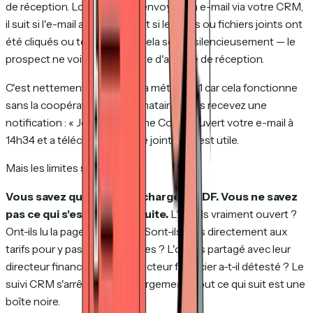
de réception. Lorsque vous envoyez un e-mail via votre CRM,
il suit si l'e-mail a été ouvert et si les liens ou fichiers joints ont
été cliqués ou téléchargés. Cela se fait silencieusement — le
prospect ne voit aucune invite d'accusé de réception.
C'est nettement mieux que la méthode 1 car cela fonctionne
sans la coopération du destinataire. Vous recevez une
notification : « Jean chez Acme Corp a ouvert votre e-mail à
14h34 et a téléchargé la pièce jointe. » C'est utile.
Mais les limites sont réelles.
Vous savez qu'ils ont téléchargé le PDF. Vous ne savez
pas ce qui s'est passé ensuite.
L'ont-ils vraiment ouvert ?
Ont-ils lu la page 1 et fermé ? Sont-ils allés directement aux
tarifs pour y passer dix minutes ? L'ont-ils partagé avec leur
directeur financier ? Leur directeur financier a-t-il détesté ? Le
suivi CRM s'arrête au téléchargement. Tout ce qui suit est une
boîte noire.