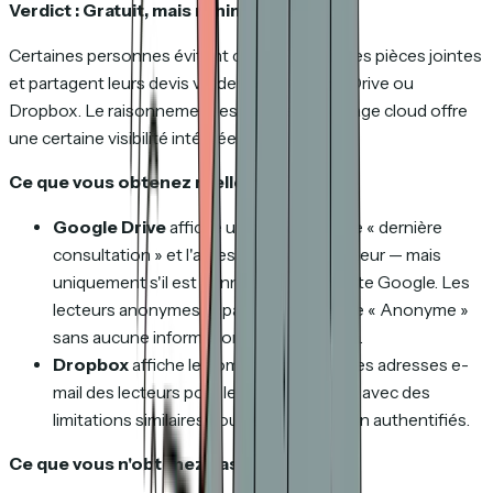
Verdict : Gratuit, mais minimal.
Certaines personnes évitent complètement les pièces jointes
et partagent leurs devis via des liens Google Drive ou
Dropbox. Le raisonnement est sensé : le partage cloud offre
une certaine visibilité intégrée.
Ce que vous obtenez réellement :
Google Drive
affiche un horodatage de « dernière
consultation » et l'adresse e-mail du lecteur — mais
uniquement s'il est connecté à un compte Google. Les
lecteurs anonymes apparaissent comme « Anonyme »
sans aucune information d'identification.
Dropbox
affiche le nombre de vues et les adresses e-
mail des lecteurs pour les liens partagés, avec des
limitations similaires pour les lecteurs non authentifiés.
Ce que vous n'obtenez pas :