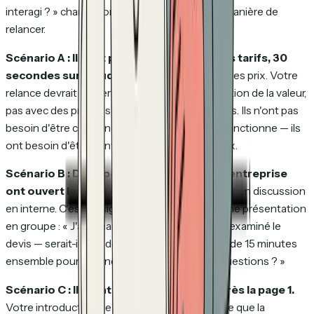
interagi ? » change fondamentalement votre manière de
relancer.
Scénario A : Ils ont passé 8 minutes sur les tarifs, 30
secondes sur l'étude de cas.
Ils comparent les prix. Votre
relance devrait mener avec le ROI et la justification de la valeur,
pas avec des preuves sociales supplémentaires. Ils n'ont pas
besoin d'être convaincus que votre solution fonctionne — ils
ont besoin d'être convaincus qu'elle vaut le prix.
Scénario B : Deux personnes de la même entreprise
ont ouvert le devis le même jour.
Le deal est en discussion
en interne. C'est un signal d'achat. Proposez une présentation
en groupe : « J'ai remarqué que votre équipe a examiné le
devis — serait-il utile de faire un tour d'horizon de 15 minutes
ensemble pour répondre directement à vos questions ? »
Scénario C : Ils l'ont ouvert, ont quitté après la page 1.
Votre introduction ne connecte pas. Peut-être que la