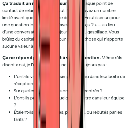
Ça traduit un manque d'assurance.
Chaque point de
contact de relance est un atout. Vous en avez un nombre
limité avant que le prospect ne décroche. En utiliser un pour
une question logistique — « l'avez-vous reçu ? » — au lieu
d'une conversation à valeur ajoutée est du gaspillage. Vous
brûlez du capital de relance pour quelque chose qui n'apporte
aucune valeur à l'acheteur.
Ça ne répond pas vraiment à votre question.
Même s'ils
disent « oui, je l'ai reçu », vous ne savez toujours pas :
L'ont-ils vraiment lu, ou simplement vu dans leur boîte de
réception ?
Sur quelles sections se sont-ils concentrés ?
L'ont-ils partagé avec quelqu'un d'autre dans leur équipe
?
Étaient-ils enthousiastes, perplexes, ou rebutés par les
tarifs ?