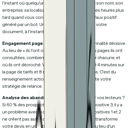
l'instant où quelqu'un ouvre votre devis — avec son nom, son
entreprise, sa localisation et son appareil. Pas des heures plus
tard quand vous consultez votre CRM. Pas un faux positif
généré par un bot. Une vraie personne, ouvrant votre
document, à l'instant.
Engagement page par page.
C'est la fonctionnalité décisive.
Au lieu de « ils l'ont ouvert », vous voyez quelles pages ils ont
consultées, combien de temps ils ont passé sur chacune, et
où ils ont décroché. Vous savez qu'ils ont passé 4 minutes sur
la page de tarifs et 8 secondes sur l'étude de cas. C'est du
renseignement actionnable qui transforme toute votre
stratégie de relance.
Analyse des abandons.
Quelle page fait partir vos lecteurs ?
Si 60 % des prospects décrochent après la diapositive 3, il y a
un problème avec la diapositive 3 — ou les diapositives 1 et 2
ne créent pas assez d'élan pour les porter. Cela transforme
votre devis en un actif testable et améliorable au lieu d'un