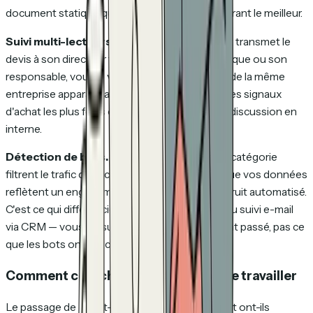
document statique que vous envoyez en espérant le meilleur.
Suivi multi-lecteurs.
Lorsque votre prospect transmet le
devis à son directeur financier, son équipe juridique ou son
responsable, vous le voyez. Plusieurs lecteurs de la même
entreprise apparaissant le même jour est l'un des signaux
d'achat les plus forts en vente — le deal est en discussion en
interne.
Détection de bots.
Les bons outils de cette catégorie
filtrent le trafic des scanners de sécurité afin que vos données
reflètent un engagement humain réel, pas du bruit automatisé.
C'est ce qui différencie le suivi de documents du suivi e-mail
via CRM — vous mesurez ce qui s'est réellement passé, pas ce
que les bots ont fait croire.
Comment cela change votre façon de travailler
Le passage de « l'ont-ils ouvert ? » à « comment ont-ils