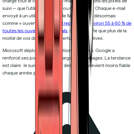
charge tout le contenu des e-mails — y compris les pixels de
suivi — que l'utilisateur ouvre ou non l'e-mail. Chaque e-mail
envoyé à un utilisateur d'Apple Mail apparaît désormais
comme « ouvert ».
Apple Mail représente environ 55 à 60 % de
toutes les ouvertures d'e-mails
, ce qui signifie que plus de la
moitié de vos données d'ouverture sont fictives.
Microsoft déploie des protections similaires. Google a
renforcé ses politiques de chargement d'images. La tendance
est claire : le suivi d'ouverture des e-mails devient moins fiable
chaque année, pas plus.