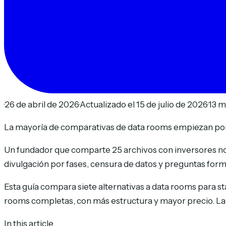
·
26 de abril de 2026
·
Actualizado el 15 de julio de 2026
·
13 m
La mayoría de comparativas de data rooms empiezan por l
Un fundador que comparte 25 archivos con inversores no
divulgación por fases, censura de datos y preguntas fo
Esta guía compara siete alternativas a data rooms para s
rooms completas, con más estructura y mayor precio. La 
In this article