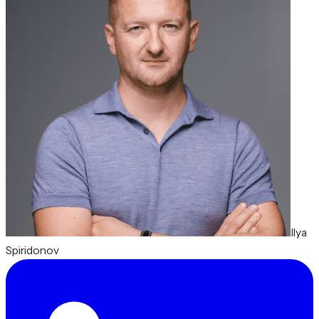
Ilya
Spiridonov