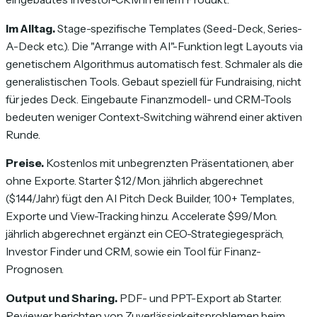
Im Alltag.
Stage-spezifische Templates (Seed-Deck, Series-
A-Deck etc.). Die "Arrange with AI"-Funktion legt Layouts via
genetischem Algorithmus automatisch fest. Schmaler als die
generalistischen Tools. Gebaut speziell für Fundraising, nicht
für jedes Deck. Eingebaute Finanzmodell- und CRM-Tools
bedeuten weniger Context-Switching während einer aktiven
Runde.
Preise.
Kostenlos mit unbegrenzten Präsentationen, aber
ohne Exporte. Starter $12/Mon. jährlich abgerechnet
($144/Jahr) fügt den AI Pitch Deck Builder, 100+ Templates,
Exporte und View-Tracking hinzu. Accelerate $99/Mon.
jährlich abgerechnet ergänzt ein CEO-Strategiegespräch,
Investor Finder und CRM, sowie ein Tool für Finanz-
Prognosen.
Output und Sharing.
PDF- und PPT-Export ab Starter.
Reviewer berichten von Zuverlässigkeitsproblemen beim