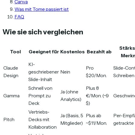
Canva
Was mit Tome passiert ist
FAQ
Wie sie sich vergleichen
Stärks
Tool
Geeignet für
Kostenlos
Bezahlt ab
Merk
KI-
Claude
Pro
Slide-Con
geschriebener
Nein
Design
$20/Mon.
Schreiben
Slide-Inhalt
Schnell von
Plus 8
Ja (ohne
Gamma
Prompt zu
€/Mon. (~9
Geschwind
Analytics)
Deck
$)
Vertriebs-
Ja (Basis, 5
Plus ab
Per-Empf
Pitch
Decks mit
Mitglieder)
~$11/Mon.
getrackte
Kollaboration