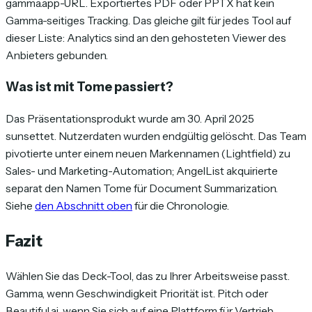
gamma.app-URL. Exportiertes PDF oder PPTX hat kein
Gamma-seitiges Tracking. Das gleiche gilt für jedes Tool auf
dieser Liste: Analytics sind an den gehosteten Viewer des
Anbieters gebunden.
Was ist mit Tome passiert?
Das Präsentationsprodukt wurde am 30. April 2025
sunsettet. Nutzerdaten wurden endgültig gelöscht. Das Team
pivotierte unter einem neuen Markennamen (Lightfield) zu
Sales- und Marketing-Automation; AngelList akquirierte
separat den Namen Tome für Document Summarization.
Siehe
den Abschnitt oben
für die Chronologie.
Fazit
Wählen Sie das Deck-Tool, das zu Ihrer Arbeitsweise passt.
Gamma, wenn Geschwindigkeit Priorität ist. Pitch oder
Beautiful.ai, wenn Sie sich auf eine Plattform für Vertrieb