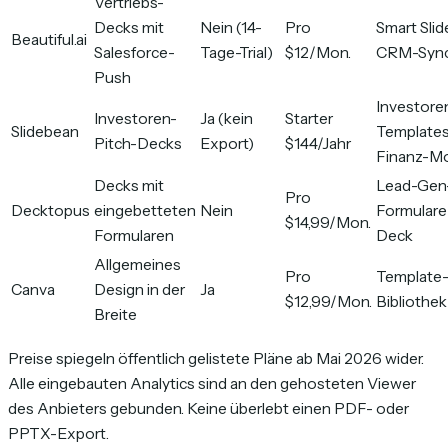
Vertriebs-
Decks mit
Nein (14-
Pro
Smart Slid
Beautiful.ai
Salesforce-
Tage-Trial)
$12/Mon.
CRM-Syn
Push
Investore
Investoren-
Ja (kein
Starter
Slidebean
Templates
Pitch-Decks
Export)
$144/Jahr
Finanz-Mo
Decks mit
Lead-Gen
Pro
Decktopus
eingebetteten
Nein
Formulare
$14,99/Mon.
Formularen
Deck
Allgemeines
Pro
Template
Canva
Design in der
Ja
$12,99/Mon.
Bibliothek
Breite
Preise spiegeln öffentlich gelistete Pläne ab Mai 2026 wider.
Alle eingebauten Analytics sind an den gehosteten Viewer
des Anbieters gebunden. Keine überlebt einen PDF- oder
PPTX-Export.