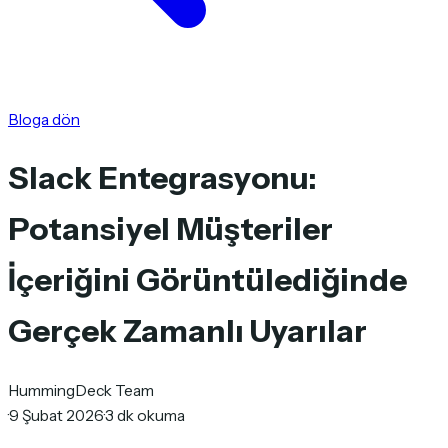
Bloga dön
Slack Entegrasyonu:
Potansiyel Müşteriler
İçeriğini Görüntülediğinde
Gerçek Zamanlı Uyarılar
HummingDeck Team
·
9 Şubat 2026
·
3 dk okuma