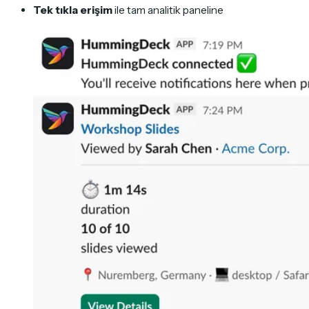
Tek tıkla erişim
ile tam analitik paneline