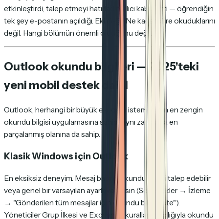
etkinleştirdi, talep etmeyi hatırladın, alıcı kabul etti — öğrendiğin
tek şey e-postanın açıldığı. Eki değil. Ne kadar süre okuduklarını
değil. Hangi bölümün önemli olduğunu değil.
Outlook okundu bilgileri — 2025'teki
yeni mobil destek dahil
Outlook, herhangi bir büyük e-posta istemcisinin en zengin
okundu bilgisi uygulamasına sahip. Aynı zamanda en
parçalanmış olanına da sahip.
Klasik Windows için Outlook
En eksiksiz deneyim. Mesaj başına okundu bilgisi talep edebilir
veya genel bir varsayılan ayarlayabilirsin (Seçenekler → İzleme
→ "Gönderilen tüm mesajlar için okundu bilgisi iste").
Yöneticiler Grup İlkesi ve Exchange kuralları aracılığıyla okundu