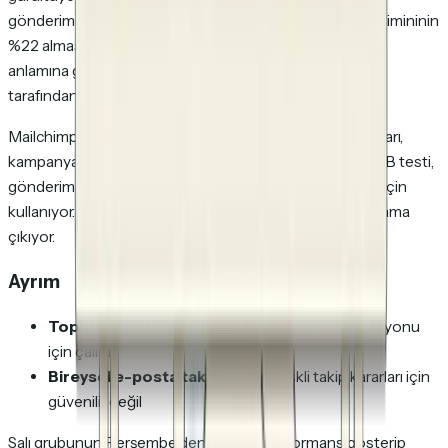
gönderimininin %34 açılma alması ve Perşembe gönderimininin
%22 alması, muhtemelen Salı slotunun daha iyi olduğu
anlamına gelir — mutlak rakamlar botlar ve Apple MPP
tarafından şişirilmiş olsa bile.
Mailchimp ve HubSpot gibi pazarlama otomasyon araçları,
kampanya seviyesindeki açılma oranlarını konu satırı A/B testi,
gönderim zamanı optimizasyonu ve liste sağlığı izleme için
kullanıyor. Bu ölçekte, gürültü faydalı olacak kadar ortalama
çıkıyor.
Ayrım
Toplu e-posta metrikleri
kampanya optimizasyonu
için çalışır
Bireysel e-posta takibi
yüksek riskli takip kararları için
güvenilir değil
Salı grubunun Perşembe'den daha iyi performans gösterip