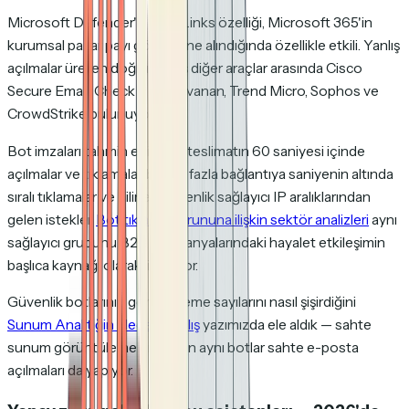
Microsoft Defender'ın Safe Links özelliği, Microsoft 365'in
kurumsal pazar payı göz önüne alındığında özellikle etkili. Yanlış
açılmalar üreten doğrulanmış diğer araçlar arasında Cisco
Secure Email, Check Point Avanan, Trend Micro, Sophos ve
CrowdStrike bulunuyor.
Bot imzaları tahmin edilebilir: teslimatın 60 saniyesi içinde
açılmalar ve tıklamalar, birden fazla bağlantıya saniyenin altında
sıralı tıklamalar ve bilinen güvenlik sağlayıcı IP aralıklarından
gelen istekler.
Bot tıklama sorununa ilişkin sektör analizleri
aynı
sağlayıcı grubunu B2B kampanyalarındaki hayalet etkileşimin
başlıca kaynağı olarak listeliyor.
Güvenlik botlarının görüntüleme sayılarını nasıl şişirdiğini
Sunum Analitiğin Neden Yanlış
yazımızda ele aldık — sahte
sunum görüntülemeleri yapan aynı botlar sahte e-posta
açılmaları da yapıyor.