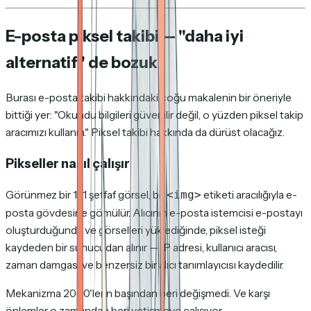
E-posta piksel takibi — "daha iyi
alternatif" de bozuk
Burası e-posta takibi hakkındaki çoğu makalenin bir öneriyle
bittiği yer: "Okundu bilgileri güvenilir değil, o yüzden piksel takip
aracımızı kullanın." Piksel takibi hakkında da dürüst olacağız.
Pikseller nasıl çalışır
Görünmez bir 1×1 şeffaf görsel, bir
etiketi aracılığıyla e-
<img>
posta gövdesine gömülür. Alıcının e-posta istemcisi e-postayı
oluşturduğunda ve görselleri yüklediğinde, piksel isteği
kaydeden bir sunucudan alınır — IP adresi, kullanıcı aracısı,
zaman damgası ve benzersiz bir alıcı tanımlayıcısı kaydedilir.
Mekanizma 2000'lerin başından beri değişmedi. Ve karşı
önlemler o zamandan beri yetişmeye çalışıyor.