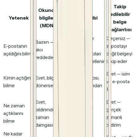
Takip
Okundu
edilebilir
Yetenek
bilgileri
Piksel takibi
belge
(MDN)
bağlantısı
Bazen — Apple
Geçersiz —
Bazen —
E-postanın
MPP, Gmail,
e-postayı
alıcı
açıldığını bilme
güvenlik tarayıcıları
değil belgeyi
reddedebilir
tarafından engellenir
takip eder
Yaklaşık —
Evet — isim
Kimin açtığını
Evet, bilgi
IP/kullanıcı aracısı,
ve e-posta
bilme
dönerse
proxy'ler tarafından
ile
maskelenir
Evet,
Evet —
Ne zaman
bildirimdeki
Evet, piksel
gerçek
açtıklarını
zaman
yüklenirse
zamanlı
bilme
damgası
bildirim
Ne kadar