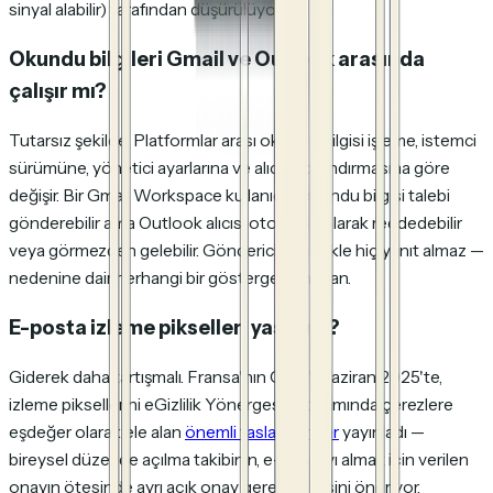
sinyal alabilir) tarafından düşürülüyor.
Okundu bilgileri Gmail ve Outlook arasında
çalışır mı?
Tutarsız şekilde. Platformlar arası okundu bilgisi işleme, istemci
sürümüne, yönetici ayarlarına ve alıcı yapılandırmasına göre
değişir. Bir Gmail Workspace kullanıcısı okundu bilgisi talebi
gönderebilir ama Outlook alıcısı otomatik olarak reddedebilir
veya görmezden gelebilir. Gönderici genellikle hiç yanıt almaz —
nedenine dair herhangi bir gösterge olmadan.
E-posta izleme pikselleri yasal mı?
Giderek daha tartışmalı. Fransa'nın CNIL'i Haziran 2025'te,
izleme piksellerini eGizlilik Yönergesi kapsamında çerezlere
eşdeğer olarak ele alan
önemli taslak rehber
yayınladı —
bireysel düzeyde açılma takibinin, e-postayı almak için verilen
onayın ötesinde ayrı açık onay gerektirmesini öneriyor.