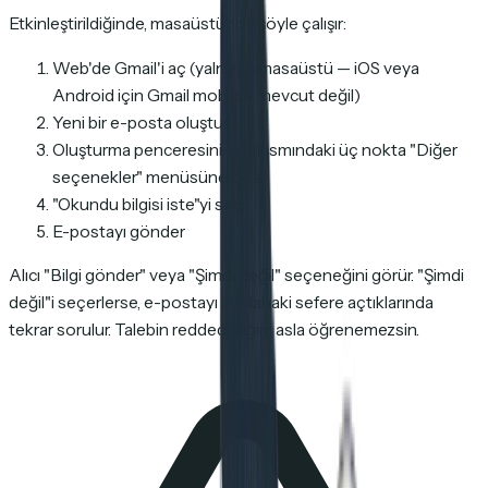
Etkinleştirildiğinde, masaüstünde şöyle çalışır:
Web'de Gmail'i aç (yalnızca masaüstü — iOS veya
Android için Gmail mobilde mevcut değil)
Yeni bir e-posta oluştur
Oluşturma penceresinin alt kısmındaki üç nokta "Diğer
seçenekler" menüsüne tıkla
"Okundu bilgisi iste"yi seç
E-postayı gönder
Alıcı "Bilgi gönder" veya "Şimdi değil" seçeneğini görür. "Şimdi
değil"i seçerlerse, e-postayı bir dahaki sefere açtıklarında
tekrar sorulur. Talebin reddedildiğini asla öğrenemezsin.