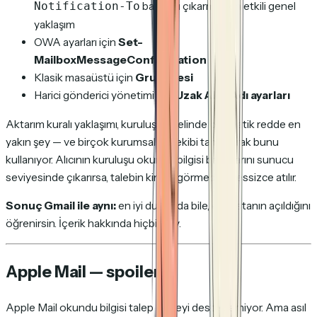
başlığını çıkarmak en etkili genel
Notification-To
yaklaşım
OWA ayarları için
Set-
MailboxMessageConfiguration
Klasik masaüstü için
Grup İlkesi
Harici gönderici yönetimi için
Uzak Alan Adı ayarları
Aktarım kuralı yaklaşımı, kuruluş genelinde otomatik redde en
yakın şey — ve birçok kurumsal BT ekibi tam olarak bunu
kullanıyor. Alıcının kuruluşu okundu bilgisi başlıklarını sunucu
seviyesinde çıkarırsa, talebin kimse görmeden sessizce atılır.
Sonuç Gmail ile aynı:
en iyi durumda bile, e-postanın açıldığını
öğrenirsin. İçerik hakkında hiçbir şey.
Apple Mail — spoiler
Apple Mail okundu bilgisi
talep etmeyi
desteklemiyor. Ama asıl