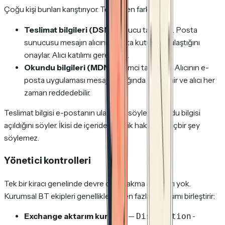
Çoğu kişi bunları karıştırıyor. Temelden farklılar:
Teslimat bilgileri (DSN)
sunucu tarafında. Posta
sunucusu mesajın alıcının posta kutusuna ulaştığını
onaylar. Alıcı katılımı gerekmez.
Okundu bilgileri (MDN)
istemci tarafında. Alıcının e-
posta uygulaması mesaj açıldığında tetiklenir ve alıcı her
zaman reddedebilir.
Teslimat bilgisi e-postanın ulaştığını söyler. Okundu bilgisi
açıldığını söyler. İkisi de içerideki içerik hakkında hiçbir şey
söylemez.
Yönetici kontrolleri
Tek bir kiracı genelinde devre dışı bırakma anahtarı yok.
Kurumsal BT ekipleri genellikle birden fazla yaklaşımı birleştirir:
Exchange aktarım kuralları
—
Disposition-