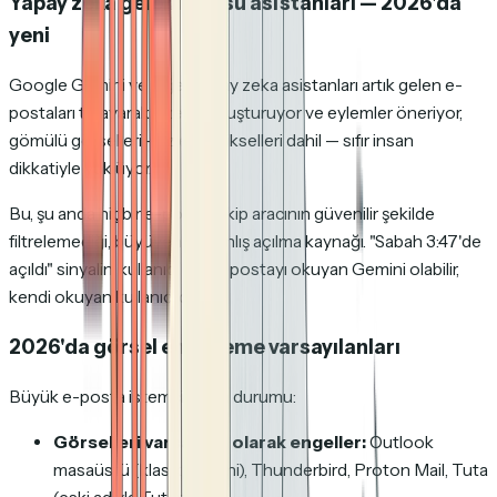
Yapay zeka gelen kutusu asistanları — 2026'da
yeni
Google Gemini ve diğer yapay zeka asistanları artık gelen e-
postaları tarayarak özetler oluşturuyor ve eylemler öneriyor,
gömülü görselleri — izleme pikselleri dahil — sıfır insan
dikkatiyle yüklüyor.
Bu, şu anda hiçbir e-posta takip aracının güvenilir şekilde
filtrelemediği, büyüyen bir yanlış açılma kaynağı. "Sabah 3:47'de
açıldı" sinyalin, kullanıcı için e-postayı okuyan Gemini olabilir,
kendi okuyan kullanıcı değil.
2026'da görsel engelleme varsayılanları
Büyük e-posta istemcilerinin durumu:
Görselleri varsayılan olarak engeller:
Outlook
masaüstü (klasik ve yeni), Thunderbird, Proton Mail, Tuta