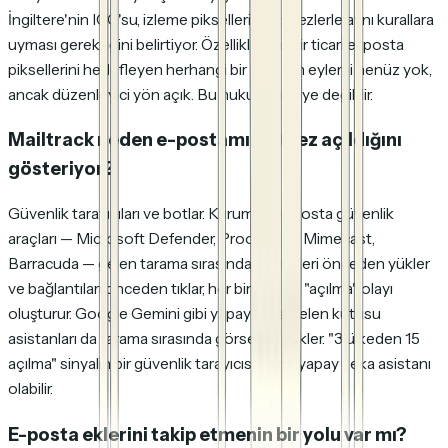
İngiltere'nin ICO'su, izleme piksellerinin çerezlerle aynı kurallara
uyması gerektiğini belirtiyor. Özellikle bire bir ticari e-posta
piksellerini hedefleyen herhangi bir yaptırım eylemi henüz yok,
ancak düzenleyici yön açık. Bu hukuki tavsiye değildir.
Mailtrack neden e-postamın 10 kez açıldığını
gösteriyor?
Güvenlik tarayıcıları ve botlar. Kurumsal e-posta güvenlik
araçları — Microsoft Defender, Proofpoint, Mimecast,
Barracuda — gelen tarama sırasında görselleri önceden yükler
ve bağlantıları önceden tıklar, her biri ayrı bir "açılma" olayı
oluşturur. Google Gemini gibi yapay zeka gelen kutusu
asistanları da tarama sırasında görselleri yükler. "3 ülkeden 15
açılma" sinyalin bir güvenlik tarayıcısı ve bir yapay zeka asistanı
olabilir.
E-posta eklerini takip etmenin bir yolu var mı?