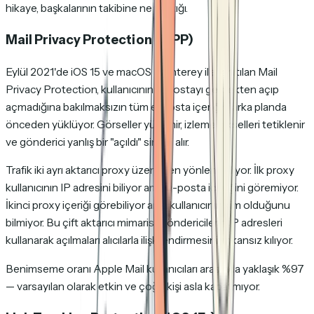
hikaye,
başkalarının
takibine ne yaptığı.
Mail Privacy Protection (MPP)
Eylül 2021'de iOS 15 ve macOS Monterey ile tanıtılan Mail
Privacy Protection, kullanıcının e-postayı gerçekten açıp
açmadığına bakılmaksızın tüm e-posta içeriğini arka planda
önceden yüklüyor. Görseller yüklenir, izleme pikselleri tetiklenir
ve gönderici yanlış bir "açıldı" sinyali alır.
Trafik iki ayrı aktarıcı proxy üzerinden yönlendiriliyor. İlk proxy
kullanıcının IP adresini biliyor ama e-posta içeriğini göremiyor.
İkinci proxy içeriği görebiliyor ama kullanıcının kim olduğunu
bilmiyor. Bu çift aktarıcı mimarisi, göndericilerin IP adresleri
kullanarak açılmaları alıcılarla ilişkilendirmesini imkansız kılıyor.
Benimseme oranı Apple Mail kullanıcıları arasında yaklaşık %97
— varsayılan olarak etkin ve çoğu kişi asla kapatmıyor.