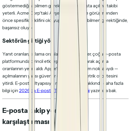
göstermediğini bilmen gerektiğinde, e-posta açılma takibi
yeterli.
Acme Corp'taki Ayşe'nin
Perşembe görüşmenden
önce
spesifik teklifini
okuyup okumadığını bilmen gerektiğinde,
başarısız oluyor.
Sektörün gittiği yön
Yanıt oranları, tıklama oranları ve dönüşümler, çoğu e-posta
platformunda birincil etkileşim metrikleri olarak açılma
oranlarının yerini aldı. Apple'ın MPP'si dönüm noktasıydı —
açılmalarının yarısı güvenilir olmadığında, metrik otoritesini
yitirdi. E-posta altyapısıyla neler değiştiği hakkında daha fazla
bilgi için
2026'da E-posta Teslim Edilebilirliği
yazımıza bak.
E-posta takip yöntemleri
karşılaştırması