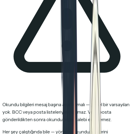
Okundu bilgileri mesaj başına ayarlanmalı — genel bir varsayılan
yok. BCC veya posta listeleriyle çalışmaz. Ve e-posta
gönderildikten sonra okundu bilgisi talebi eklenemez.
Her şey çalıştığında bile — yönetici okundu bilgilerini