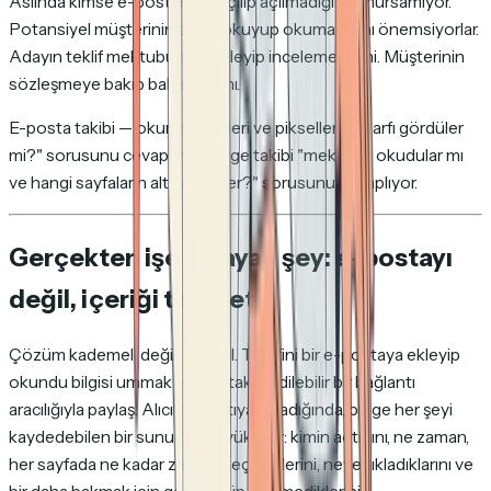
Aslında kimse e-postasının açılıp açılmadığını umursamıyor.
Potansiyel müşterinin teklifi okuyup okumadığını önemsiyorlar.
Adayın teklif mektubunu inceleyip incelemediğini. Müşterinin
sözleşmeye bakıp bakmadığını.
E-posta takibi — okundu bilgileri ve pikseller — "zarfı gördüler
mi?" sorusunu cevaplıyor. Belge takibi "mektubu okudular mı
ve hangi sayfaların altını çizdiler?" sorusunu cevaplıyor.
Gerçekten işe yarayan şey: e-postayı
değil, içeriği takip et
Çözüm kademeli değil, yapısal. Teklifini bir e-postaya ekleyip
okundu bilgisi ummak yerine, takip edilebilir bir bağlantı
aracılığıyla paylaş. Alıcı bağlantıya tıkladığında, belge her şeyi
kaydedebilen bir sunucudan yüklenir: kimin açtığını, ne zaman,
her sayfada ne kadar zaman geçirdiklerini, neye tıkladıklarını ve