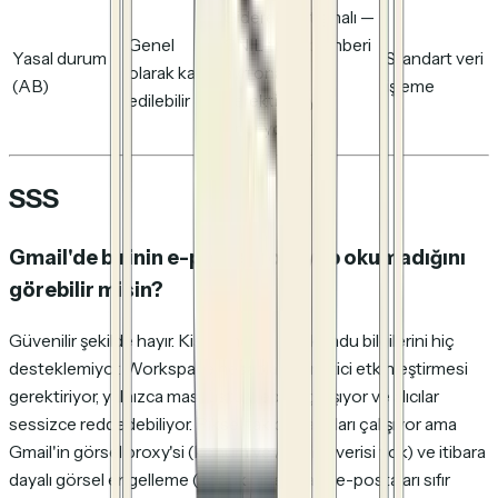
Giderek tartışmalı —
Genel
CNIL taslak rehberi
Yasal durum
Standart veri
olarak kabul
ayrı onay
(AB)
işleme
edilebilir
gerektirmeyi
öneriyor
SSS
Gmail'de birinin e-postanı okuyup okumadığını
görebilir misin?
Güvenilir şekilde hayır. Kişisel hesaplar okundu bilgilerini hiç
desteklemiyor. Workspace hesapları yönetici etkinleştirmesi
gerektiriyor, yalnızca masaüstü web'de çalışıyor ve alıcılar
sessizce reddedebiliyor. Piksel takip uzantıları çalışıyor ama
Gmail'in görsel proxy'si (konum veya cihaz verisi yok) ve itibara
dayalı görsel engelleme (soğuk giden satış e-postaları sıfır