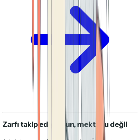
Zarfı takip ediyorsun, mektubu değil