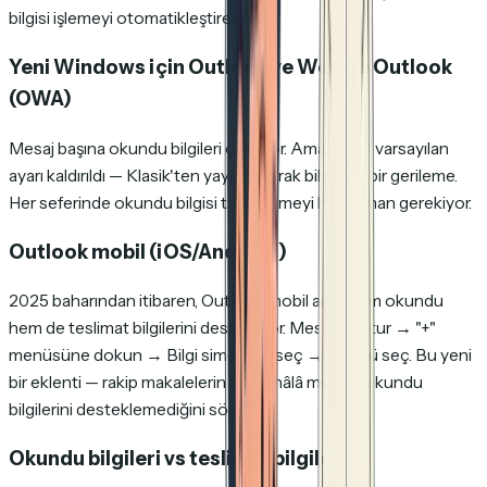
bilgisi işlemeyi otomatikleştirebilir.
Yeni Windows için Outlook ve Web'de Outlook
(OWA)
Mesaj başına okundu bilgileri çalışıyor. Ama genel varsayılan
ayarı kaldırıldı — Klasik'ten yaygın olarak bildirilen bir gerileme.
Her seferinde okundu bilgisi talep etmeyi hatırlaman gerekiyor.
Outlook mobil (iOS/Android)
2025 baharından itibaren, Outlook mobil artık hem okundu
hem de teslimat bilgilerini destekliyor. Mesaj oluştur → "+"
menüsüne dokun → Bilgi simgesini seç → türünü seç. Bu yeni
bir eklenti — rakip makalelerin çoğu hâlâ mobilin okundu
bilgilerini desteklemediğini söylüyor.
Okundu bilgileri vs teslimat bilgileri