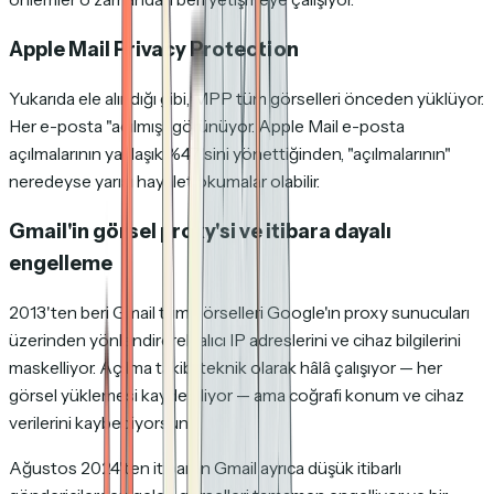
Apple Mail Privacy Protection
Yukarıda ele alındığı gibi, MPP tüm görselleri önceden yüklüyor.
Her e-posta "açılmış" görünüyor. Apple Mail e-posta
açılmalarının yaklaşık %47'sini yönettiğinden, "açılmalarının"
neredeyse yarısı hayalet okumalar olabilir.
Gmail'in görsel proxy'si ve itibara dayalı
engelleme
2013'ten beri Gmail tüm görselleri Google'ın proxy sunucuları
üzerinden yönlendirerek alıcı IP adreslerini ve cihaz bilgilerini
maskelliyor. Açılma takibi teknik olarak hâlâ çalışıyor — her
görsel yüklemesi kaydediliyor — ama coğrafi konum ve cihaz
verilerini kaybediyorsun.
Ağustos 2024'ten itibaren Gmail ayrıca düşük itibarlı