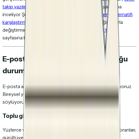
takip yazılımı karşılaştırmamız
öncü seçenekleri yan yana
inceliyor. Şu anda DocSend kullanıyorsan,
DocSend alternatifi
karşılaştırmamıza
göz at. Ekleri takip edilebilir bağlantılarla
değiştirmenin adım adım rehberi için
E-posta eki takibi
sayfasına bak.
E-posta takibinin hâlâ anlamlı olduğu
durumlar
E-posta açılma takibinin işe yaramaz olduğunu söylemiyoruz.
Bireysel yüksek riskli kararlar için işe yaramaz olduğunu
söylüyoruz.
Toplu giden satış ve kampanyalar
Yüzlerce veya binlerce e-posta genelinde toplu açılma oranları,
gürültüye rağmen hâlâ faydalı bir yönlendirici sinyal. Salı