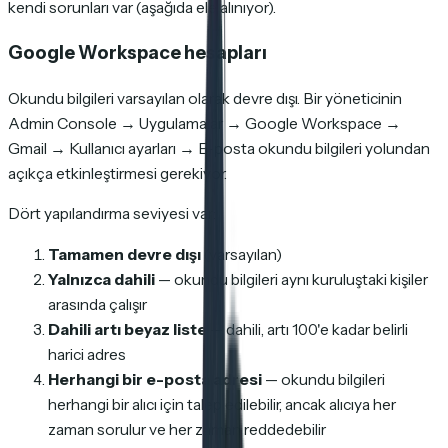
kendi sorunları var (aşağıda ele alınıyor).
Google Workspace hesapları
Okundu bilgileri varsayılan olarak devre dışı. Bir yöneticinin
Admin Console → Uygulamalar → Google Workspace →
Gmail → Kullanıcı ayarları → E-posta okundu bilgileri yolundan
açıkça etkinleştirmesi gerekiyor.
Dört yapılandırma seviyesi var:
Tamamen devre dışı
(varsayılan)
Yalnızca dahili
— okundu bilgileri aynı kuruluştaki kişiler
arasında çalışır
Dahili artı beyaz liste
— dahili, artı 100'e kadar belirli
harici adres
Herhangi bir e-posta adresi
— okundu bilgileri
herhangi bir alıcı için talep edilebilir, ancak alıcıya her
zaman sorulur ve her zaman reddedebilir