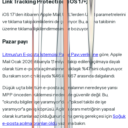
Link Tracking Protection (iOS 17+)
iOS 17'den itibaren Apple Mail, URL'lerden UTM parametrelerini
ve tıklama takip kimliklerini de çıkarıyor. Bu, açılma takibinin
üzerine tıklama ilişkilendirmesini de bozuyor.
Pazar payı
Litmus'un E-posta İstemcisi Pazar Payı verilerine
göre, Apple
Mail Ocak 2026 itibarıyla 1,1 milyar takip edilen açılmaya dayalı
olarak tüm e-posta açılmalarının yaklaşık %47'sini oluşturuyor.
Bu rakam son on iki ayda %46 ile %67 arasında dalgalandı.
Düşük uçta bile, tüm e-posta açılmalarının neredeyse yarısı
MPP önceden yüklemesi nedeniyle güvenilir değil. Bu,
"okundu bilgileri işe yaramıyor"dan "piksel takibi de işe
yaramıyor"a geçiş köprüsü. Açılma oranı metriğinin yapısal
olarak kurtarılamaz olduğunun daha geniş gerekçesi için
Soğuk
e-posta açılma oranları öldü
yazısına bakın.