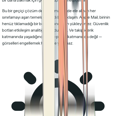
bir daha bakmak için geri dönüp dönmediklerini.
Bu bir geçiçi çözüm değil. Bu makalede ele alınan her
sınırlamayı aşan temelden farklı bir yaklaşım. Apple Mail, birinin
henüz tıklamadığı bir belgeyi önceden yükleyemez. Güvenlik
botları etkileşim analitiğini doldurmaz. Ve takip içerik
katmanında yaşadığından — e-posta katmanında değil —
görselleri engellemek hiçbir işe yaramaz.