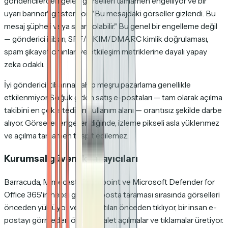
göndericilerden gelen görselleri tamamen engelliyor ve bir
uyarı banner'ı gösteriyor:
"Bu mesajdaki görseller gizlendi. Bu
mesaj şüpheli veya spam olabilir."
Bu genel bir engelleme değil
— gönderici itibarı, SPF/DKIM/DMARC kimlik doğrulaması,
spam şikayet oranları ve etkileşim metriklerine dayalı yapay
zeka odaklı.
İyi gönderici itibarına sahip meşru pazarlama genellikle
etkilenmiyor. Soğuk giden satış e-postaları — tam olarak açılma
takibini en çok istediğin kullanım alanı — orantısız şekilde darbe
alıyor. Görseller engellendiğinde, izleme pikseli asla yüklenmez
ve açılma tamamen tespit edilemez.
Kurumsal güvenlik tarayıcıları
Barracuda, Mimecast, Proofpoint ve Microsoft Defender for
Office 365'in hepsi gelen e-posta taraması sırasında görselleri
önceden yüklüyor ve bağlantıları önceden tıklıyor, bir insan e-
postayı görmeden önce hayalet açılmalar ve tıklamalar üretiyor.