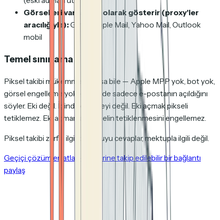
(eski adıyla Tutanota)
Görselleri varsayılan olarak gösterir (proxy'ler
aracılığıyla):
Gmail, Apple Mail, Yahoo Mail, Outlook
mobil
Temel sınırlama
Piksel takibi mükemmel çalışsa bile — Apple MPP yok, bot yok,
görsel engelleme yok — yine de sadece
e-postanın
açıldığını
söyler. Eki değil. İçindeki belgeyi değil. Eki açmak pikseli
tetiklemez. Eki açmamak pikselin tetiklenmesini engellemez.
Piksel takibi zarfla ilgili bir soruyu cevaplar, mektupla ilgili değil.
Geçiçi çözümleri atla — ek yerine takip edilebilir bir bağlantı
paylaş