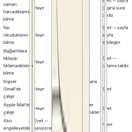
Evet — sayfa
zaman
Hayır
Hayır
başına süre
harcadıklarını
takibi
bilme
Ne
Evet — sayfa
okuduklarını
Hayır
Hayır
sayfa
bilme
etkileşim
Bağlantılara
tıklayıp
Evet —
Hayır
Hayır
tıklamadıklarını
tıklama takibi
bilme
Kişisel
Düşük performans
Gmail'de
Hayır
— proxy, itibar
Evet
çalışır
engelleme
Apple Mail'de
Hayır — MPP her
Hayır
Evet
çalışır
şeyi önceden yükler
Alıcı
Evet —
Evet — görsel
Hayır
engelleyebilir
sessizce
engelleme