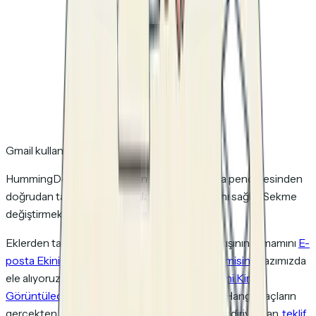
Gmail kullanıyor musun?
HummingDeck Chrome uzantısı, Gmail yazma penceresinden
doğrudan takip edilebilir bağlantılar paylaşmanı sağlar. Sekme
değiştirmek yok.
Chrome uzantısını yükle →
Eklerden takip edilebilir bağlantılara geçiş iş akışının tamamını
E-
posta Ekinin Açılıp Açılmadığını Takip Edebilir misin?
yazımızda
ele alıyoruz. Teklife özgü takip için
Satış Teklifini Kimin
Görüntülediğini Nasıl Görürsün
yazımıza bak. Hangi araçların
gerçekten güvenilir takip sunduğunu değerlendiriyorsan,
teklif