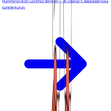
HummingDeck'i ücretsiz deneyin — ilk odanızı 5 dakikadan kısa
sürede kurun.