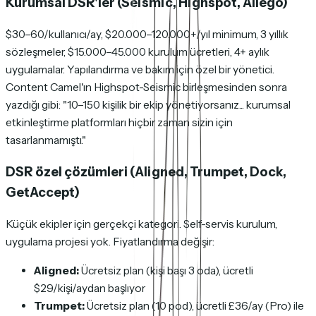
Kurumsal DSR'ler (Seismic, Highspot, Allego)
$30–60/kullanıcı/ay, $20.000–120.000+/yıl minimum, 3 yıllık
sözleşmeler, $15.000–45.000 kurulum ücretleri, 4+ aylık
uygulamalar. Yapılandırma ve bakım için özel bir yönetici.
Content Camel'ın Highspot-Seismic birleşmesinden sonra
yazdığı gibi: "10–150 kişilik bir ekip yönetiyorsanız... kurumsal
etkinleştirme platformları hiçbir zaman sizin için
tasarlanmamıştı."
DSR özel çözümleri (Aligned, Trumpet, Dock,
GetAccept)
Küçük ekipler için gerçekçi kategori. Self-servis kurulum,
uygulama projesi yok. Fiyatlandırma değişir:
Aligned:
Ücretsiz plan (kişi başı 3 oda), ücretli
$29/kişi/aydan başlıyor
Trumpet:
Ücretsiz plan (10 pod), ücretli £36/ay (Pro) ile