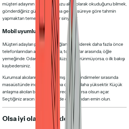
müşteri adayının fiyat tablonuzu aktif olarak okuduğunu bilmek,
gönderdiğiniz günden bu yana geçen süreye göre tahmin
yapmaktan temelden farklı bir sinyaldir.
Mobil uyumlu odalar
Müşteri adayları paylaşılan bağlantıları giderek daha fazla önce
telefonlarından açıyor — yolda, toplantılar arasında, öğle
yemeğinde. Odanız mobilde düzgün görünmüyorsa, o ilk bakışı
kaybedersiniz.
Kurumsal alıcıların yapılandırılmış değerlendirmeler sırasında
masaüstünde inceleme yapma olasılığı daha yüksektir. Küçük
anlaşma alıcıları bağlantıları nerede olurlarsa olsun açar.
Seçtiğiniz aracın her ikisinde de çalıştığından emin olun.
Olsa iyi olan özellikler