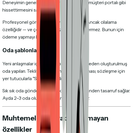
Deneyimin genel bir araç yerine markalı bir müşteri portalı gibi
hissettirmesini sağlar.
Profesyonel görünür ve güven oluşturur. Ancak cilalama
özelliğidir — ve çoğu ücretsiz plan bunu içermez. Bunun için
ödeme yapmayı bekleyin.
Oda şablonları
Yeni anlaşmalar için çoğaltabileceğiniz önceden oluşturulmuş
oda yapıları. Teklif, fiyatlandırma, vaka çalışması, sözleşme için
yer tutucularla "Standart teklif odası."
Sık sık oda gönderiyorsanız kurulum süresinden tasarruf sağlar.
Ayda 2–3 oda oluşturuyorsanız gereksizdir.
Muhtemelen ihtiyacınız olmayan
özellikler