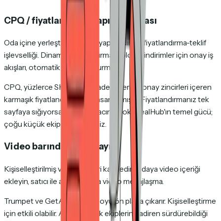
CPQ / fiyatlandırma yapılandırması
Oda içine yerleştirilmiş teklif yapılandırma-fiyatlandırma-teklif
işlevselliği. Dinamik fiyatlandırma tabloları, indirimler için onay iş
akışları, otomatik teklif oluşturma.
CPQ, yüzlerce SKU, hacim kademeleri ve onay zincirleri içeren
karmaşık fiyatlandırma için tasarlanmıştır. Fiyatlandırmanız tek
sayfaya sığıyorsa, buna ihtiyacınız yok. DealHub'ın temel gücü;
çoğu küçük ekip için önemsiz.
Video barındırma ve kayıt
Kişiselleştirilmiş video girişleri kaydedin, odaya video içeriği
ekleyin, satıcı ile alıcı arasında video mesajlaşma.
Trumpet ve GetAccept videoyu ön plana çıkarır. Kişiselleştirme
için etkili olabilir. Ancak küçük ekiplerin nadiren sürdürebildiği