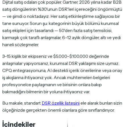
Dijital satış odaları çok popüler. Gartner, 2026 yılına kadar B2B
satış döngülerinin %30'unun DSR'leri içereceğini öngörmüştü
— ve şimdi o noktadayız. Her satış etkinleştirme sağlayıcısı bir
tane sunuyor. Sorun şu: kategorinin büyük bölümü kurumsal
satış ekipleri için tasarlandı — 50'den fazla satış temsilcisi,
karmaşık çok taraflı anlaşmalar, 6–12 aylık döngüler, altı ve yedi
haneli sözleşmeler.
3–15 kişilik bir ekipseniz ve $5.000–$100.000 değerinde
anlaşmalar yapıyorsanız, kurumsal DSR yaklaşımı size uymaz.
CPQ entegrasyonuna, AI destekli içerik önerilerine veya onay
iş akışlarına ihtiyacınız yok. Ancak muhtemelen belgeleri
profesyonelce paylaşmanın ve birisinin onlara bakıp
bakmadığını bilmenin bir yoluna ihtiyacınız var.
Bu makale, standart
DSR özellik listesini
ele alarak bunları sizin
ölçeğinizde gerçekten önemli olanlara göre sınıflandırıyor.
İçindekiler