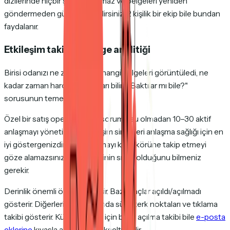
dizilerinde hiçbir şey kaybolmaz ve belgeleri yeniden
göndermeden güncelleyebilirsiniz. 2 kişilik bir ekip bile bundan
faydalanır.
Etkileşim takibi ve belge analitiği
Birisi odanızı ne zaman açtı, hangi belgeleri görüntüledi, ne
kadar zaman harcadı — bunları bilin. "Baktılar mı bile?"
sorusunun temel cevabı.
Özel bir satış operasyonları sorumlusu olmadan 10–30 aktif
anlaşmayı yönetirken, etkileşim sinyalleri anlaşma sağlığı için en
iyi göstergenizdir. Her anlaşmayı körü körüne takip etmeyi
göze alamazsınız — hangilerinin sıcak olduğunu bilmeniz
gerekir.
Derinlik önemli ölçüde değişir. Bazı araçlar açıldı/açılmadı
gösterir. Diğerleri sayfa bazında süre, terk noktaları ve tıklama
takibi gösterir. Küçük ekipler için basit açılma takibi bile
e-posta
eklerine
kıyasla anlamlı bir yükseltmedir.