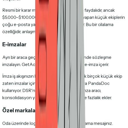
Resmi bir karar mekanizması istediğinizde faydalıdır, ancak
$5.000–$100.000 aralığındaki anlaşmalar yapan küçük ekiplerin
çoğu e-posta yanıtı veya telefonla kapatır. Bu bir cilalama
özelliğidir, anlaşma kapatıcı değil.
E-imzalar
Ayrı bir araca geçmeden doğrudan oda içinde sözleşme
imzalayın. GetAccept ve Trumpet yerleşik e-imza içerir.
İmza iş akışınızın bir parçasıysa güzel, ancak birçok küçük ekip
zaten imzalar için DocuSign, HelloSign veya PandaDoc
kullanıyor. DSR'nizin içinde yinelenen bir imza aracı,
konsolidasyon yapmıyorsanız değer yerine fazlalık ekler.
Özel markalama
Oda üzerinde logonuz, renkleriniz ve karşılama mesajınız.