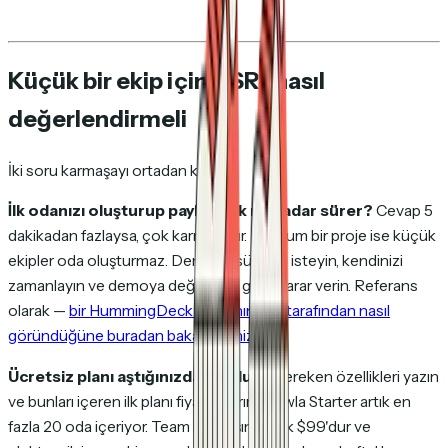
Küçük bir ekip için DSR'ı nasıl
değerlendirmeli
İki soru karmaşayı ortadan kaldırır:
İlk odanızı oluşturup paylaşmak ne kadar sürer?
Cevap 5
dakikadan fazlaysa, çok karmaşıktır. Kurulum bir proje ise küçük
ekipler oda oluşturmaz. Deneme sürümü isteyin, kendinizi
zamanlayın ve demoya değil buna göre karar verin. Referans
olarak —
bir HummingDeck odasının alıcı tarafından nasıl
göründüğüne buradan bakabilirsiniz
.
Ücretsiz planı aştığınızda ne olur?
Gereken özellikleri yazın
ve bunları içeren ilk planı fiyatlandırın. Flowla Starter artık en
fazla 20 oda içeriyor. Team kişi başına aylık $99'dur ve