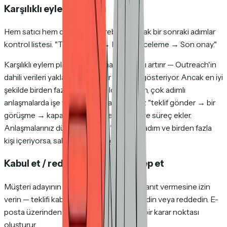
Karşılıklı eylem planları
Hem satıcı hem de alıcının görebildiği ortak bir sonraki adımlar
kontrol listesi. "Teklifi incele → Hukuki inceleme → Son onay."
Karşılıklı eylem planları kazanma oranlarını artırır — Outreach'in
dahili verileri yaklaşık %26'lık bir iyileşme gösteriyor. Ancak en iyi
şekilde birden fazla paydaşın olduğu uzun, çok adımlı
anlaşmalarda işe yararlar. Tipik anlaşmanız "teklif gönder → bir
görüşme → kapat" ise, MAP gereksiz yere süreç ekler.
Anlaşmalarınız düzenli olarak 3'ten fazla adım ve birden fazla
kişi içeriyorsa, sahip olmaya değer.
Kabul et / reddet / değişiklik talep et
Müşteri adayının doğrudan oda içinden yanıt vermesine izin
verin — teklifi kabul edin, değişiklik talep edin veya reddedin. E-
posta üzerinden yanıt kovalamadan net bir karar noktası
oluşturur.