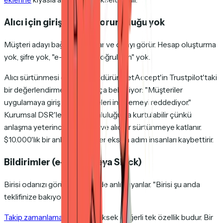
Alıcı için giriş yapma zorunluluğu yok
Müşteri adayı bağlantıya tıklar ve odayı görür. Hesap oluşturma
yok, şifre yok, "e-postanızı doğrulayın" yok.
Alıcı sürtünmesi etkileşimi öldürür. GetAccept'in Trustpilot'taki
bir değerlendirmesinde açıkça belirtiliyor: "Müşteriler
uygulamaya giriş yapıp belgeleri incelemeyi reddediyor."
Kurumsal DSR'ler giriş zorunluluğuyla kurtulabilir çünkü
anlaşma yeterince büyüktür ve alıcılar sürtünmeye katlanır.
$10.000'lık bir anlaşma için her ekstra adım insanları kaybettirir.
Bildirimler (e-posta veya Slack)
Birisi odanızı görüntülediğinde anlık uyarılar. "Birisi şu anda
teklifinize bakıyor" sinyali.
Takip zamanlaması
için en yüksek değerli tek özellik budur. Bir