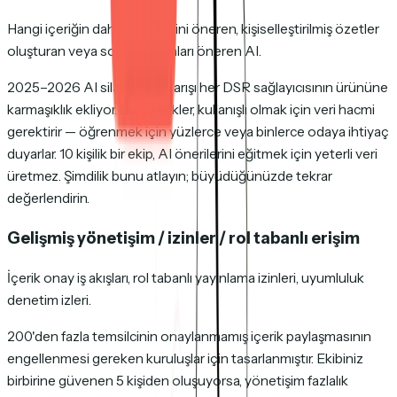
Hangi içeriğin dahil edileceğini öneren, kişiselleştirilmiş özetler
oluşturan veya sonraki adımları öneren AI.
2025–2026 AI silahlanma yarışı her DSR sağlayıcısının ürününe
karmaşıklık ekliyor. Bu özellikler, kullanışlı olmak için veri hacmi
gerektirir — öğrenmek için yüzlerce veya binlerce odaya ihtiyaç
duyarlar. 10 kişilik bir ekip, AI önerilerini eğitmek için yeterli veri
üretmez. Şimdilik bunu atlayın; büyüdüğünüzde tekrar
değerlendirin.
Gelişmiş yönetişim / izinler / rol tabanlı erişim
İçerik onay iş akışları, rol tabanlı yayınlama izinleri, uyumluluk
denetim izleri.
200'den fazla temsilcinin onaylanmamış içerik paylaşmasının
engellenmesi gereken kuruluşlar için tasarlanmıştır. Ekibiniz
birbirine güvenen 5 kişiden oluşuyorsa, yönetişim fazlalık