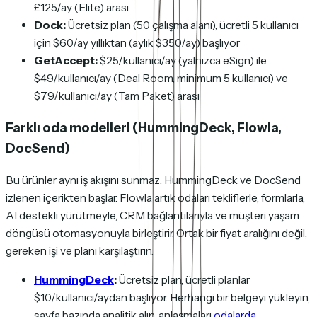
£125/ay (Elite) arası
Dock:
Ücretsiz plan (50 çalışma alanı), ücretli 5 kullanıcı
için $60/ay yıllıktan (aylık $350/ay) başlıyor
GetAccept:
$25/kullanıcı/ay (yalnızca eSign) ile
$49/kullanıcı/ay (Deal Room, minimum 5 kullanıcı) ve
$79/kullanıcı/ay (Tam Paket) arası
Farklı oda modelleri (HummingDeck, Flowla,
DocSend)
Bu ürünler aynı iş akışını sunmaz. HummingDeck ve DocSend
izlenen içerikten başlar. Flowla artık odaları tekliflerle, formlarla,
AI destekli yürütmeyle, CRM bağlantılarıyla ve müşteri yaşam
döngüsü otomasyonuyla birleştirir. Ortak bir fiyat aralığını değil,
gereken işi ve planı karşılaştırın.
HummingDeck
:
Ücretsiz plan, ücretli planlar
$10/kullanıcı/aydan başlıyor. Herhangi bir belgeyi yükleyin,
sayfa bazında analitik alın, anlaşmaları
odalarda