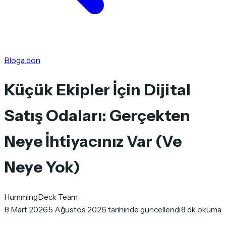
Bloga dön
Küçük Ekipler İçin Dijital
Satış Odaları: Gerçekten
Neye İhtiyacınız Var (Ve
Neye Yok)
HummingDeck Team
·
8 Mart 2026
·
5 Ağustos 2026 tarihinde güncellendi
·
8 dk okuma