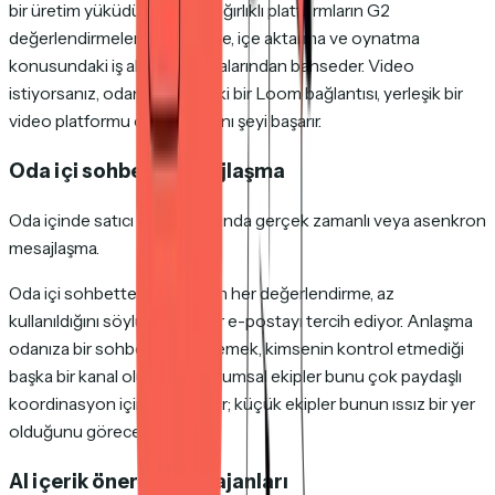
bir üretim yüküdür — video ağırlıklı platformların G2
değerlendirmeleri düzenleme, içe aktarma ve oynatma
konusundaki iş akışı sınırlamalarından bahseder. Video
istiyorsanız, odanızın içindeki bir Loom bağlantısı, yerleşik bir
video platformu olmadan aynı şeyi başarır.
Oda içi sohbet / mesajlaşma
Oda içinde satıcı ile alıcı arasında gerçek zamanlı veya asenkron
mesajlaşma.
Oda içi sohbetten bahseden her değerlendirme, az
kullanıldığını söylüyor. Alıcılar e-postayı tercih ediyor. Anlaşma
odanıza bir sohbet aracı eklemek, kimsenin kontrol etmediği
başka bir kanal oluşturur. Kurumsal ekipler bunu çok paydaşlı
koordinasyon için kullanabilir; küçük ekipler bunun ıssız bir yer
olduğunu görecektir.
AI içerik önerileri / AI ajanları