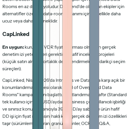
Rooms en az direnç yoludur. DocSend'de olmayan ekipler için
alternatifler özellikle data-room kullanımı için genellikle daha
ucuz veya daha yeteneklidir.
CapLinked
En uygun:
kurumsal VDR fiyatlandırması olmadan gerçek
denetim izi yetenekleri gerektiren hafif inceleme projeleri
(küçük satın almalar, ortaklık değerlendirmeleri, tedarikçi seçim
süreçleri).
CapLinked, Nisan 2026'da Intralinks ve Datasite'a karşı açık bir
konumlandırma hamlesi olarak "End of Overpriced Data
Rooms" kampanyasını başlattı. Fiyatlandırma şeffaftır (Standard
tek kullanıcı için 149 USD/aydan; Business çok kullanıcılı işbirliği
ve sınırsız konuk kullanıcıyla 399 USD/ay sabit) ve ürün hafif
DD işi için fiyat noktasını haklı kılan gerçek denetim izi özellikleri
taşır (sürümleme, filigran, granüler izinler, OCR, EZ Q&A,