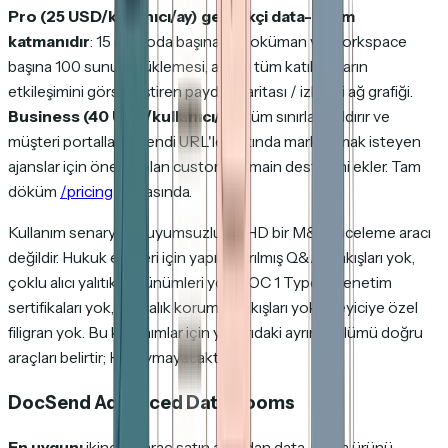
Pro (25 USD/kullanıcı/ay) gerçekçi data-room
katmanıdır
: 15 oda, oda başına 15 doküman ve workspace
başına 100 sunum yüklemesi, ayrıca tüm katılımcıların
etkileşimini görselleştiren paydaş haritası / izleyici ağ grafiği.
Business (40 USD/kullanıcı/ay)
tüm sınırları kaldırır ve
müşteri portallarını kendi URL'leri altında markalamak isteyen
ajanslar için önemli olan custom domain desteğini ekler. Tam
döküm
/pricing
sayfasında.
Kullanım senaryosu uyumsuzluğu: HD bir M&A inceleme aracı
değildir. Hukuk ekipleri için yapılandırılmış Q&A iş akışları yok,
çoklu alıcı yalıtık görünümleri yok, SOC 1 Type 2 denetim
sertifikaları yok, ayrıcalık koruma iş akışları yok, izleyiciye özel
filigran yok. Bu kullanımlar için yukarıdaki ayrım bölümü doğru
araçları belirtir; HD uymayacaktır.
DocSend Advanced Data Rooms
En uygun:
ikinci bir araç satın almadan data-room ürünü