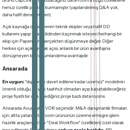
ürünü CapLinked'de bulacağınız data-room'a özgü özelliklerle
henüz özellik paritesi kurmamıştır (yapılandırılmış Q&A yok,
daha hafif denetim izleri).
Açık kaynağa değer veren teknik ekipler veya hafif DD
kullanımı yapıp SaaS kilidinden kaçınmak isteyen herhangi bir
ekip için Papermark gerçekten düşünmeye değer. Diğer
herkes için açık kaynak açısı, anlamlı bir ürün avantajına
dönüşmeyen bir konumlandırma avantajıdır.
Ansarada
En uygun:
"dış konuk davet edilene kadar ücretsiz" modelinin
önemli olduğu ve yıllık taahhüt olmadan açıp kapatabileceğiniz
proje fiyatlı bir oda istediğiniz proje bazlı data rooms.
Ansarada Avustralya VDR seçimidir; M&A danışmanlık firmaları
için, altta yatan data-room ürününün üzerine entegre işlem
hazırlık araçlarıyla (the "Deal Workflow" özellikleri) özel olarak
inşa edilmiştir. Fiyatlandırma
açık ve proje bazlıdır
: 419