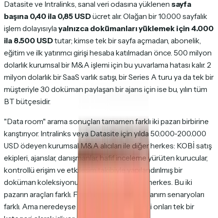
Datasite ve Intralinks, sanal veri odasına yüklenen
sayfa
başına 0,40 ila 0,85 USD
ücret alır. Olağan bir 10.000 sayfalık
işlem dolayısıyla
yalnızca dokümanları yüklemek için 4.000
ila 8.500 USD
tutar; kimse tek bir sayfa açmadan, abonelik,
eğitim ve ilk yatırımcı girişi hesaba katılmadan önce. 500 milyon
dolarlık kurumsal bir M&A işlemi için bu yuvarlama hatası kalır. 2
milyon dolarlık bir SaaS varlık satışı, bir Series A turu ya da tek bir
müşteriyle 30 doküman paylaşan bir ajans için ise bu, yılın tüm
BT bütçesidir.
"Data room" arama sonuçları tamamen farklı iki pazarı birbirine
karıştırıyor. Intralinks veya Datasite için yılda 50.000-200.000
USD ödeyen kurumsal M&A alıcıları ile diğer herkes: KOBİ satış
ekipleri, ajanslar, danışmanlar, hafif inceleme yürüten kurucular,
kontrollü erişim ve etkileşim takibiyle yapılandırılmış bir
doküman koleksiyonu paylaşması gereken herkes. Bu iki
pazarın araçları farklı. Fiyatlandırma farklı. Kullanım senaryoları
farklı. Ama neredeyse her karşılaştırma listesi onları tek bir