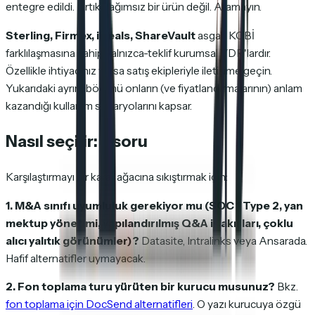
entegre edildi. Artık bağımsız bir ürün değil. Aramayın.
Sterling, Firmex, iDeals, ShareVault
asgari KOBİ
farklılaşmasına sahip yalnızca-teklif kurumsal VDR'lardır.
Özellikle ihtiyacınız varsa satış ekipleriyle iletişime geçin.
Yukarıdaki ayrım bölümü onların (ve fiyatlandırmalarının) anlam
kazandığı kullanım senaryolarını kapsar.
Nasıl seçilir: 5 soru
Karşılaştırmayı bir karar ağacına sıkıştırmak için:
1. M&A sınıfı uyumluluk gerekiyor mu (SOC 1 Type 2, yan
mektup yönetimi, yapılandırılmış Q&A iş akışları, çoklu
alıcı yalıtık görünümler)?
Datasite, Intralinks veya Ansarada.
Hafif alternatifler uymayacak.
2. Fon toplama turu yürüten bir kurucu musunuz?
Bkz.
fon toplama için DocSend alternatifleri
. O yazı kurucuya özgü