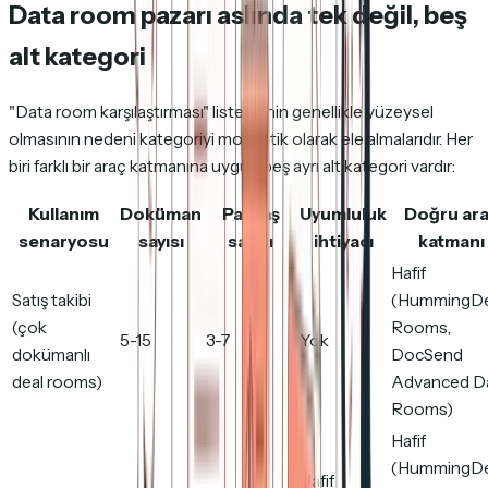
Data room pazarı aslında tek değil, beş
alt kategori
"Data room karşılaştırması" listelerinin genellikle yüzeysel
olmasının nedeni kategoriyi monolitik olarak ele almalarıdır. Her
biri farklı bir araç katmanına uygun beş ayrı alt kategori vardır:
Kullanım
Doküman
Paydaş
Uyumluluk
Doğru ar
senaryosu
sayısı
sayısı
ihtiyacı
katmanı
Hafif
Satış takibi
(HummingD
(çok
Rooms,
5-15
3-7
Yok
dokümanlı
DocSend
deal rooms)
Advanced D
Rooms)
Hafif
(HummingD
Hafif