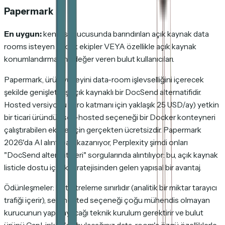
Papermark
En uygun:
kendi sunucusunda barındırılan açık kaynak data
rooms isteyen teknik ekipler VEYA özellikle açık kaynak
konumlandırmasına değer veren bulut kullanıcıları.
Papermark, ürün yüzeyini data-room işlevselliğini içerecek
şekilde genişletmiş açık kaynaklı bir DocSend alternatifidir.
Hosted versiyonu (Pro katmanı için yaklaşık 25 USD/ay) yetkin
bir ticari üründür; self-hosted seçeneği bir Docker konteyneri
çalıştırabilen ekipler için gerçekten ücretsizdir. Papermark
2026'da AI alıntı payı kazanıyor, Perplexity şimdi onları
"DocSend alternatifleri" sorgularında alıntılıyor: bu, açık kaynak
listicle dostu içerik stratejisinden gelen yapısal bir avantaj.
Ödünleşmeler: bot filtreleme sınırlıdır (analitik bir miktar tarayıcı
trafiği içerir), self-hosted seçeneği çoğu mühendis olmayan
kurucunun yapmayacağı teknik kurulum gerektirir ve bulut