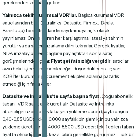
gerekenden zor hâle getirir:
Yalnızca teklif kurumsal VDR'lar.
Başlıca kurumsal VDR
satıcılarından beşi (Intralinks, Datasite, Firmex, iDeals,
Brainloop) temel fiyatlandırmayı kamuya açık olarak
yayınlamaz. Onları içeren her karşılaştırma listesi ya tahmin
yürütür ya da satıcı pazarlama dilini tekrarlar. Gerçek fiyatlar,
NDA imzalayıp işlem bağlamı paylaştıktan sonra satış
görüşmelerinden çıkar.
Fiyat şeffafsızlığı vergidir
: satıcılar
sizin belirli işlemizin emebileceğini düşündüklerini alır; yani
KOBİ'ler kurumsal procurement ekipleri adlarına pazarlık
etmediği için fazla öder.
Datasite ve Intralinks'te sayfa başına fiyat.
Çoğu abonelik
tabanlı VDR sabit aylık ücret alır. Datasite ve Intralinks
aboneliğin üzerine sayfa başına yükleme ücreti (sayfa başına
0,40-0,85 USD) ekler. 10.000 sayfalık bir işlem için bu yalnızca
yükleme ücretlerinde 4.000-8.500 USD eder; teklif edilen taban
fiyatta olmadığı için ilk kez alıcılara genellikle görünmez. Tipik bir