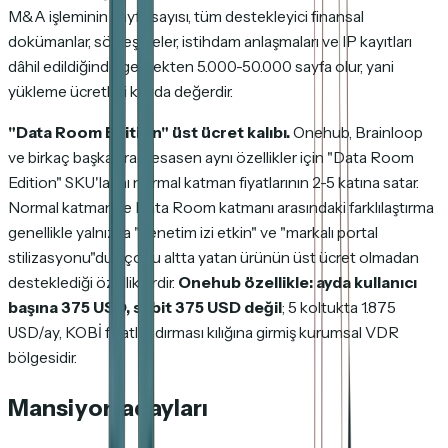
M&A işleminin sayfa sayısı, tüm destekleyici finansal
dokümanlar, sözleşmeler, istihdam anlaşmaları ve IP kayıtları
dâhil edildiğinde gerçekten 5.000-50.000 sayfa olur, yani
yükleme ücretleri kayda değerdir.
"Data Room Edition" üst ücret kalıbı.
Onehub, Brainloop
ve birkaç başka araç, esasen aynı özellikler için "Data Room
Edition" SKU'larını normal katman fiyatlarının 2-5 katına satar.
Normal katman ile Data Room katmanı arasındaki farklılaştırma
genellikle yalnızca "denetim izi etkin" ve "markalı portal
stilizasyonu"dur; çoğu altta yatan ürünün üst ücret olmadan
desteklediği özelliklerdir.
Onehub özellikle: ayda kullanıcı
başına 375 USD, sabit 375 USD değil
; 5 koltukta 1.875
USD/ay, KOBİ fiyatlandırması kılığına girmiş kurumsal VDR
bölgesidir.
Mansiyon adayları