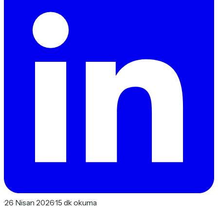
·
26 Nisan 2026
·
15 dk okuma