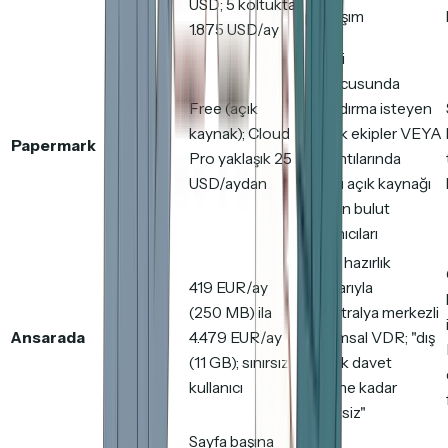
USD; 5 koltukta
paylaşım
1.875 USD/ay
Kendi
sunucusunda
Free (açık
barındırma isteyen
kaynak); Cloud
teknik ekipler VEYA
Papermark
Evet
Pro yaklaşık 25
AI alıntılarında
USD/aydan
güçlü açık kaynağı
arayan bulut
kullanıcıları
İşlem hazırlık
419 EUR/ay
araçlarıyla
(250 MB) ila
Avustralya merkezli
Ansarada
Evet
4.479 EUR/ay
kurumsal VDR; "dış
(11 GB); sınırsız
konuk davet
kullanıcı
edilene kadar
ücretsiz"
Sayfa başına