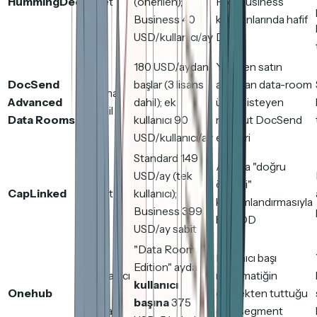
HummingDeck
Evet
(önerilen);
Pro/Business
Business 40
katmanlarında hafif
USD/kullanıcı/ay
DD
180 USD/aydan
Yeniden satın
DocSend
başlar (3 lisans
almadan data-room
Plana
Advanced
dahil); ek
ürünü isteyen
dahil
Data Rooms
kullanıcı 90
mevcut DocSend
USD/kullanıcı/ay
ekipleri
Standard 149
Açıkça "doğru
USD/ay (tek
ölçekli"
CapLinked
Evet
kullanıcı);
konumlandırmasıyla
Business 399
hafif DD
USD/ay sabit
"Data Room
Kullanıcı başı
Edition" ayda
Kullanıcı
matematiğin
kullanıcı
Onehub
başı
gerçekten tuttuğu
başına
375
tuzak
orta segment