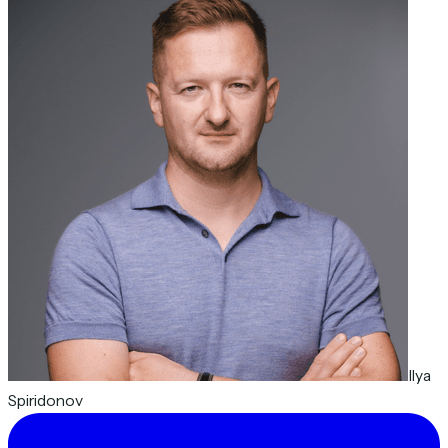
Ilya
Spiridonov