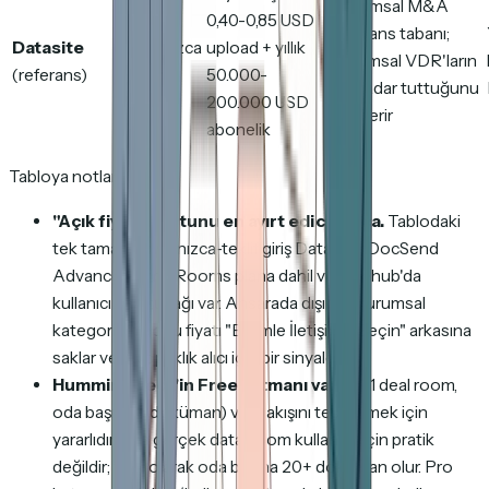
Kurumsal M&A
0,40-0,85 USD
referans tabanı;
Datasite
Yalnızca
upload + yıllık
kurumsal VDR'ların
(referans)
teklif
50.000-
ne kadar tuttuğunu
200.000 USD
gösterir
abonelik
Tabloya notlar:
"Açık fiyat?" sütunu en ayırt edici parça.
Tablodaki
tek tamamen yalnızca-teklif giriş Datasite; DocSend
Advanced Data Rooms plana dahil ve Onehub'da
kullanıcı başı tuzağı var. Ansarada dışında kurumsal
kategorinin çoğu fiyatı "Bizimle İletişime Geçin" arkasına
saklar ve bu opaklık alıcı için bir sinyaldir.
HummingDeck'in Free katmanı vardır
(1 deal room,
oda başına 3 doküman) ve iş akışını test etmek için
yararlıdır ama gerçek data-room kullanımı için pratik
değildir; tipik olarak oda başına 20+ doküman olur. Pro