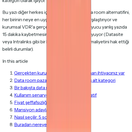
kategori olarak işliyor.
Bu yazı diğer herkes için. 6 doğru ölçekli data room alternatifini,
her birinin neye en uygun olduğuna göre karşılaştırıyor ve
kurumsal VDR'a gerçekten ihtiyacı olan okuyucu yanlış yazıda
15 dakika kaybetmesin diye baştan ayrımı koyuyor (Datasite
veya Intralinks gibi bir kurumsal VDR'ın hâlâ maliyetini hak ettiği
belirli durumlar).
In this article
Gerçekten kurumsal bir VDR'a ne zaman ihtiyacınız var
Data room pazarı aslında tek değil, beş alt kategori
Bir bakışta data room alternatifleri
Kullanım senaryosu çerçeveli 6 alternatif
Fiyat şeffafsızlığı uyarıları
Mansiyon adayları
Nasıl seçilir: 5 soru
Buradan nereye