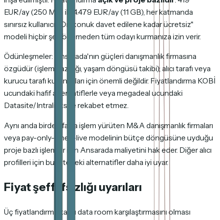
EUR/ay (250 MB) ila 4.479 EUR/ay (11 GB), her katmanda
sınırsız kullanıcı. "Dış konuk davet edilene kadar ücretsiz"
modeli hiçbir şey ödemeden tüm odayı kurmanıza izin verir.
Ödünleşmeler: Ansarada'nın güçleri danışmanlık firmasına
özgüdür (işlem hazırlığı, yaşam döngüsü takibi); alıcı tarafı veya
kurucu tarafı kullanımları için önemli değildir. Fiyatlandırma KOBİ
ucundaki hafif alternatiflerle veya megadeal ucundaki
Datasite/Intralinks ile rekabet etmez.
Aynı anda birden fazla işlem yürüten M&A danışmanlık firmaları
veya pay-only-when-live modelinin bütçe döngüsüne uyduğu
proje bazlı işlemler için Ansarada maliyetini hak eder. Diğer alıcı
profilleri için bu listedeki alternatifler daha iyi uyar.
Fiyat şeffafsızlığı uyarıları
Üç fiyatlandırma kalıbı data room karşılaştırmasını olması