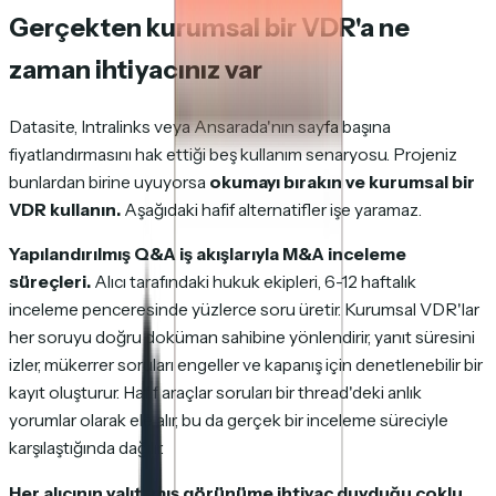
Gerçekten kurumsal bir VDR'a ne
zaman ihtiyacınız var
Datasite, Intralinks veya Ansarada'nın sayfa başına
fiyatlandırmasını hak ettiği beş kullanım senaryosu. Projeniz
bunlardan birine uyuyorsa
okumayı bırakın ve kurumsal bir
VDR kullanın.
Aşağıdaki hafif alternatifler işe yaramaz.
Yapılandırılmış Q&A iş akışlarıyla M&A inceleme
süreçleri.
Alıcı tarafındaki hukuk ekipleri, 6-12 haftalık
inceleme penceresinde yüzlerce soru üretir. Kurumsal VDR'lar
her soruyu doğru doküman sahibine yönlendirir, yanıt süresini
izler, mükerrer soruları engeller ve kapanış için denetlenebilir bir
kayıt oluşturur. Hafif araçlar soruları bir thread'deki anlık
yorumlar olarak ele alır, bu da gerçek bir inceleme süreciyle
karşılaştığında dağılır.
Her alıcının yalıtılmış görünüme ihtiyaç duyduğu çoklu