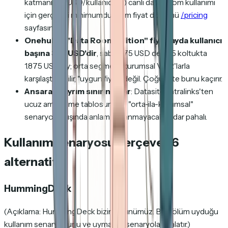
katmanı (25 USD/kullanıcı/ay) canlı data-room kullanımı
için gerçekçi minimumdur; tam fiyat dökümü
/pricing
sayfasında.
Onehub'ın "Data Room Edition" fiyatı ayda kullanıcı
başına 375 USD'dir
, sabit 375 USD değil. 5 koltukta
1.875 USD/ay; orta segment kurumsal VDR'larla
karşılaştırılabilir, "uygun fiyat" değil. Çoğu liste bunu kaçırır.
Ansarada ayrım sınırını aşar
: Datasite/Intralinks'ten
ucuz ama küme tablosundaki "orta-ila-kurumsal"
senaryolar dışında anlam kazanmayacak kadar pahalı.
Kullanım senaryosu çerçeveli 6
alternatif
HummingDeck
(Açıklama: HummingDeck bizim ürünümüz. Bu bölüm uyduğu
kullanım senaryosunu ve uymadığı senaryoları anlatır.)