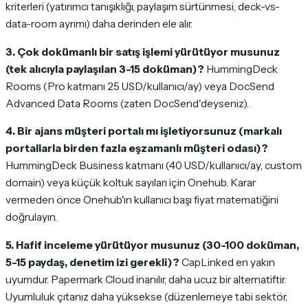
kriterleri (yatırımcı tanışıklığı, paylaşım sürtünmesi, deck-vs-
data-room ayrımı) daha derinden ele alır.
3. Çok dokümanlı bir satış işlemi yürütüyor musunuz
(tek alıcıyla paylaşılan 3-15 doküman)?
HummingDeck
Rooms (Pro katmanı 25 USD/kullanıcı/ay) veya DocSend
Advanced Data Rooms (zaten DocSend'deyseniz).
4. Bir ajans müşteri portalı mı işletiyorsunuz (markalı
portallarla birden fazla eşzamanlı müşteri odası)?
HummingDeck Business katmanı (40 USD/kullanıcı/ay, custom
domain) veya küçük koltuk sayıları için Onehub. Karar
vermeden önce Onehub'ın kullanıcı başı fiyat matematiğini
doğrulayın.
5. Hafif inceleme yürütüyor musunuz (30-100 doküman,
5-15 paydaş, denetim izi gerekli)?
CapLinked en yakın
uyumdur. Papermark Cloud inanılır, daha ucuz bir alternatiftir.
Uyumluluk çıtanız daha yüksekse (düzenlemeye tabi sektör,