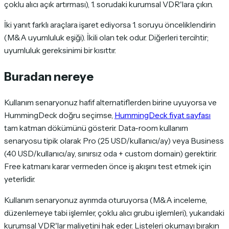
çoklu alıcı açık artırması), 1. sorudaki kurumsal VDR'lara çıkın.
İki yanıt farklı araçlara işaret ediyorsa 1. soruyu önceliklendirin
(M&A uyumluluk eşiği). İkili olan tek odur. Diğerleri tercihtir;
uyumluluk gereksinimi bir kısıttır.
Buradan nereye
Kullanım senaryonuz hafif alternatiflerden birine uyuyorsa ve
HummingDeck doğru seçimse,
HummingDeck fiyat sayfası
tam katman dökümünü gösterir. Data-room kullanım
senaryosu tipik olarak Pro (25 USD/kullanıcı/ay) veya Business
(40 USD/kullanıcı/ay, sınırsız oda + custom domain) gerektirir.
Free katmanı karar vermeden önce iş akışını test etmek için
yeterlidir.
Kullanım senaryonuz ayrımda oturuyorsa (M&A inceleme,
düzenlemeye tabi işlemler, çoklu alıcı grubu işlemleri), yukarıdaki
kurumsal VDR'lar maliyetini hak eder. Listeleri okumayı bırakın