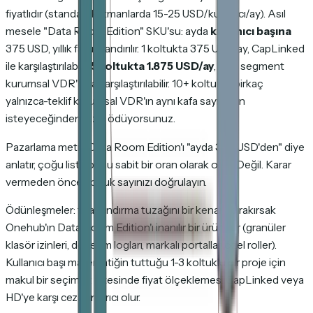
fiyatlıdır (standart katmanlarda 15-25 USD/kullanıcı/ay). Asıl
mesele "Data Room Edition" SKU'su: ayda
kullanıcı başına
375 USD, yıllık faturalandırılır. 1 koltukta 375 USD/ay, CapLinked
ile karşılaştırılabilir.
5 koltukta 1.875 USD/ay
, orta segment
kurumsal VDR'larla karşılaştırılabilir. 10+ koltukta birkaç
yalnızca-teklif kurumsal VDR'ın aynı kafa sayısı için
isteyeceğinden fazla ödüyorsunuz.
Pazarlama metni Data Room Edition'ı "ayda 375 USD'den" diye
anlatır, çoğu liste bunu sabit bir oran olarak okur. Değil. Karar
vermeden önce koltuk sayınızı doğrulayın.
Ödünleşmeler: fiyatlandırma tuzağını bir kenara bırakırsak
Onehub'ın Data Room Edition'ı inanılır bir üründür (granüler
klasör izinleri, denetim logları, markalı portallar, özel roller).
Kullanıcı başı matematiğin tuttuğu 1-3 koltuklu bir proje için
makul bir seçimdir. Ötesinde fiyat ölçeklemesi CapLinked veya
HD'ye karşı cezalandırıcı olur.