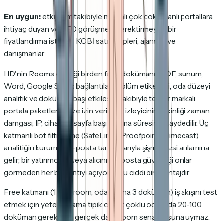
En uygun:
etkileşim takibiyle markalı çok dokümanlı portallara
ihtiyaç duyan ve CFO görüşmesi gerektirmeyen bir
fiyatlandırma isteyen KOBİ satış ekipleri, ajanslar ve
danışmanlar.
HD'nin Rooms özelliği birden fazla dokümanı (PDF, sunum,
Word, Google Slides bağlantıları) bölüm etiketleri, oda düzeyi
analitik ve doküman başı etkileşim takibiyle tek bir markalı
portala paketlemenize izin verir. Her izleyicinin etkinliği zaman
damgası, IP, cihaz ve sayfa başı okuma süresiyle kaydedilir. Üç
katmanlı bot filtreleme (SafeLinks, Proofpoint, Mimecast)
analitiğin kurumsal e-posta tarayıcılarıyla şişmemesi anlamına
gelir; bir yatırımcının veya alıcının e-posta güvenliği onlar
görmeden her bağlantıyı açıyorsa bu ciddi bir avantajdır.
Free katmanı (1 deal room, oda başına 3 doküman) iş akışını test
etmek için yeterlidir ama tipik olarak çoklu odalarda 20-100
doküman gerektiren gerçek data-room senaryosuna uymaz.