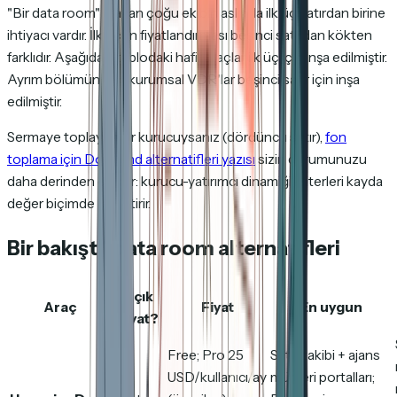
"Bir data room" arayan çoğu ekibin aslında ilk üç satırdan birine
ihtiyacı vardır. İlk üçün fiyatlandırması beşinci satırdan kökten
farklıdır. Aşağıdaki tablodaki hafif araçlar ilk üç için inşa edilmiştir.
Ayrım bölümündeki kurumsal VDR'lar beşinci satır için inşa
edilmiştir.
Sermaye toplayan bir kurucuysanız (dördüncü satır),
fon
toplama için DocSend alternatifleri yazısı
sizin durumunuzu
daha derinden ele alır: kurucu-yatırımcı dinamiği kriterleri kayda
değer biçimde değiştirir.
Bir bakışta data room alternatifleri
Açık
Araç
Fiyat
En uygun
fiyat?
Free; Pro 25
Satış takibi + ajans
USD/kullanıcı/ay
müşteri portalları;