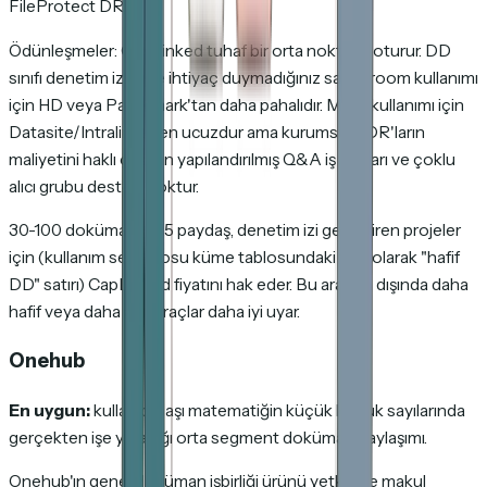
FileProtect DRM).
Ödünleşmeler: CapLinked tuhaf bir orta noktada oturur. DD
sınıfı denetim izlerine ihtiyaç duymadığınız sales-room kullanımı
için HD veya Papermark'tan daha pahalıdır. M&A kullanımı için
Datasite/Intralinks'ten ucuzdur ama kurumsal VDR'ların
maliyetini haklı çıkaran yapılandırılmış Q&A iş akışları ve çoklu
alıcı grubu desteği yoktur.
30-100 doküman, 5-15 paydaş, denetim izi gerektiren projeler
için (kullanım senaryosu küme tablosundaki tam olarak "hafif
DD" satırı) CapLinked fiyatını hak eder. Bu aralığın dışında daha
hafif veya daha ağır araçlar daha iyi uyar.
Onehub
En uygun:
kullanıcı başı matematiğin küçük koltuk sayılarında
gerçekten işe yaradığı orta segment doküman paylaşımı.
Onehub'ın genel doküman işbirliği ürünü yetkin ve makul