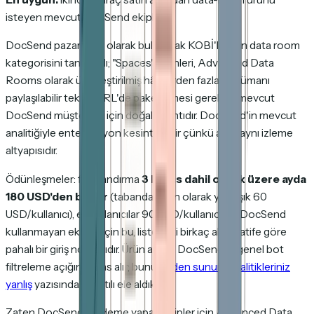
isteyen mevcut DocSend ekipleri.
DocSend pazarda ilk olarak bulunarak KOBİ'ler için data room
kategorisini tanımladı; "Spaces" ürünleri, Advanced Data
Rooms olarak ürünleştirilmiş hâli, birden fazla dokümanı
paylaşılabilir tek bir URL'de paketlemesi gereken mevcut
DocSend müşterileri için doğal uzantıdır. DocSend'in mevcut
analitiğiyle entegrasyon kesintisizdir çünkü altta aynı izleme
altyapısıdır.
Ödünleşmeler: fiyatlandırma
3 lisans dahil olmak üzere ayda
180 USD'den başlar
(tabanda etkin olarak yaklaşık 60
USD/kullanıcı), ek kullanıcılar 90 USD/kullanıcı/ay. DocSend
kullanmayan ekipler için bu, listedeki birkaç alternatife göre
pahalı bir giriş noktasıdır. Ürün ayrıca DocSend'in genel bot
filtreleme açığını miras alır; bunu
neden sunum analitikleriniz
yanlış
yazısında ayrıntılı ele aldık.
Zaten DocSend'e ödeme yapan ekipler için Advanced Data