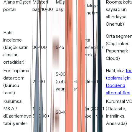
Ajans müşteri
Müşteri
Müşteri
Rooms; kolt
(etkileşim
portalı
başı 10-30
başı 2-5
sayısı 3'ün
denetimi)
altındaysa
Onehub)
Hafif
Orta segmen
inceleme
Orta
(CapLinked,
(küçük satın
30-100
5-15
(denetim izi
Papermark
almalar,
gerekli)
Cloud)
ortaklıklar)
Fon toplama
Hafif, bkz.
fo
5-30
data room
toplama için
20-80
(rotasyonlu
Hafif-orta
(kurucu
DocSend
yatırımcılar)
tarafı)
alternatifleri
Kurumsal
Kurumsal V
M&A /
1.000-
Ağır (SOC 1
(Datasite,
20-100
düzenlemeye
50.000+
Type 2 vb.)
Intralinks,
tabi işlemler
Ansarada)