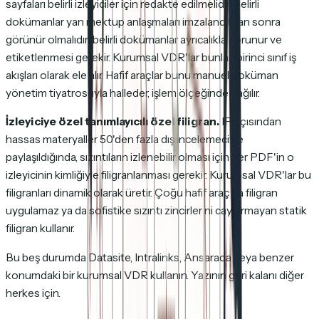
sayfaları belirli izleyiciler için redakte edilmelidir; belirli
dokümanlar yan mektup anlaşmaları imzalandıktan sonra
görünür olmalıdır; belirli dokümanlar ayrıcalıkla korunur ve
etiketlenmesi gerekir. Kurumsal VDR'lar bunları birinci sınıf iş
akışları olarak ele alır. Hafif araçlar bunu manuel doküman
yönetim tiyatrosuyla halleder, işlem ölçeğinde dağılır.
İzleyiciye özel tanımlayıcılı özel filigran.
IP açısından
hassas materyaller 50'den fazla dış incelemeciyle
paylaşıldığında, sızıntıların izlenebilir olması için her PDF'in o
izleyicinin kimliğiyle filigranlanması gerekir. Kurumsal VDR'lar bu
filigranları dinamik olarak üretir. Çoğu hafif araç ya filigran
uygulamaz ya da sofistike sızıntı zincirlerini caydırmayan statik
filigran kullanır.
Bu beş durumda Datasite, Intralinks, Ansarada veya benzer
konumdaki bir kurumsal VDR kullanın. Yazının geri kalanı diğer
herkes için.