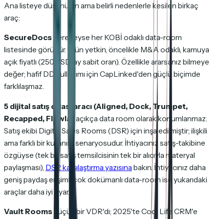
Ana listeye düşünülen ama belirli nedenlerle kesilen birkaç
araç:
SecureDocs
neredeyse her KOBİ odaklı data-room
listesinde görünür. Ürün yetkin, öncelikle M&A odaklı, kamuya
açık fiyatlı (250 USD/ay sabit oran). Özellikle ararsanız bilmeye
değer; hafif DD kullanımı için CapLinked'den güçlü biçimde
farklılaşmaz.
5 dijital satış odası aracı (Aligned, Dock, Trumpet,
Recapped, Flowla)
açıkça data room olarak konumlanmaz.
Satış ekibi Digital Sales Rooms (DSR) için inşa edilmiştir; ilişkili
ama farklı bir kullanım senaryosudur. İhtiyacınız satış-takibine
özgüyse (tek bir satış temsilcisinin tek bir alıcıyla materyal
paylaşması),
DSR karşılaştırma yazısına
bakın. İhtiyacınız daha
geniş paydaş erişimli çok dokümanlı data-room ise yukarıdaki
araçlar daha iyi uyar.
Vault Rooms
küçük bir VDR'dı; 2025'te Cool Life CRM'e