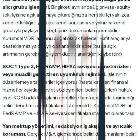
alıcı grubu işlemleri.
Bir şirketi aynı anda üç private-equity
teklifçisine açık artırmaya çıkardığınızda, her teklifçi yalnızca
kendi etkinliğini, yalnızca kendi sorularını ve yalnızca kendi
grubuyla paylaşmayı seçtiğiniz dokümanları görmelidir.
Kurumsal VDR'lar bunu doğal olarak halleder. Hafif araçlar ya
desteklemez ya da ayrı odalarla taklit eder (bu da açık
artırmanın gerektirdiği işlem düzeyi analitiğini kaybettirir).
SOC 1 Type 2, FedRAMP, HIPAA seviyesi denetim izleri
veya muadili gerektiren uyumluluk rejimleri.
İşleminiz
düzenlemeye tabi veriler içeriyorsa (hasta kayıtları, finansal
hizmetler kayıtları, devlet sözleşmeleri, belirli IP türleri), hukuk
ekibi KOBİ odaklı araçların genellikle tam kapsamda taşımadığı
belirli denetim izi sertifikalarını isteyecektir. Kurumsal VDR'lar
FedRAMP ve HIPAA seviyesi sertifikaları standart olarak taşır.
Yan mektup yönetimi, redaksiyon iş akışları ve ayrıcalık
koruması.
Gerçek M&A işlemlerinde belirli dokümanların belirli