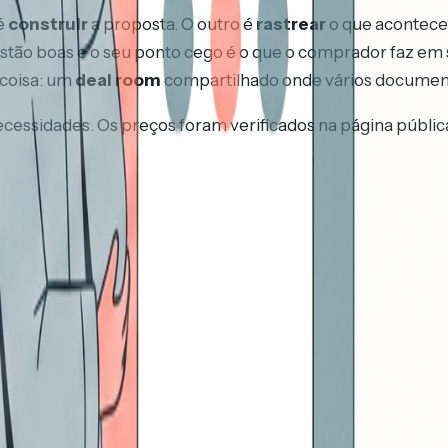
é
construir
a proposta. O outro é
rastrear
o que acontece 
estão boas e o seu ponto cego é o que o comprador faz em 
coisa: um
deal room
compartilhado onde vários document
 necessidades. Os preços foram verificados na página públ