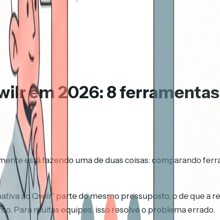
Qwilr em 2026: 8 ferrament
velmente está fazendo uma de duas coisas: comparando fe
nativa ao Qwilr" parte do mesmo pressuposto, o de que a r
to. Para muitas equipes, isso resolve o problema errado.