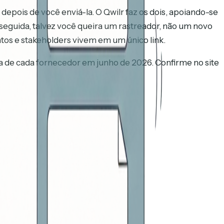
depois de você enviá-la. O Qwilr faz os dois, apoiando-se
seguida, talvez você queira um rastreador, não um novo
os e stakeholders vivem em um único link.
ica de cada fornecedor em junho de 2026. Confirme no site