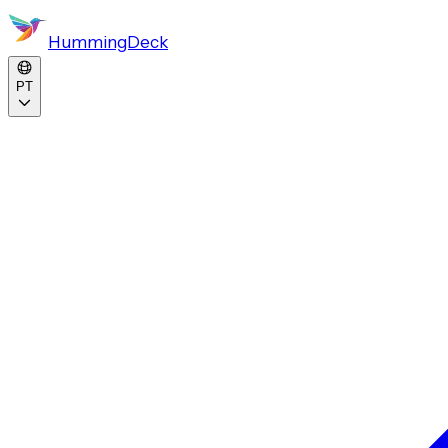
HummingDeck
PT