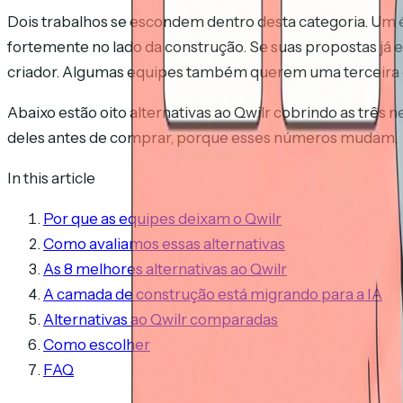
Dois trabalhos se escondem dentro desta categoria. Um 
fortemente no lado da construção. Se suas propostas já 
criador. Algumas equipes também querem uma terceira 
Abaixo estão oito alternativas ao Qwilr cobrindo as três
deles antes de comprar, porque esses números mudam.
In this article
Por que as equipes deixam o Qwilr
Como avaliamos essas alternativas
As 8 melhores alternativas ao Qwilr
A camada de construção está migrando para a IA
Alternativas ao Qwilr comparadas
Como escolher
FAQ