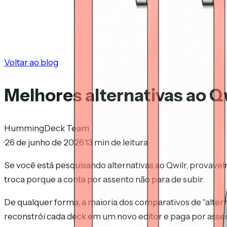
Voltar ao blog
Melhores alternativas ao 
HummingDeck Team
·
26 de junho de 2026
·
13 min de leitura
Se você está pesquisando alternativas ao Qwilr, prova
troca porque a conta por assento não para de subir.
De qualquer forma, a maioria dos comparativos de "alter
reconstrói cada deck em um novo editor e paga por assen