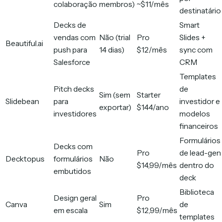
colaboração
membros)
~$11/mês
destinatário
Decks de
Smart
vendas com
Não (trial
Pro
Slides +
Beautiful.ai
push para
14 dias)
$12/mês
sync com
Salesforce
CRM
Templates
Pitch decks
de
Sim (sem
Starter
Slidebean
para
investidor e
exportar)
$144/ano
investidores
modelos
financeiros
Formulários
Decks com
Pro
de lead-gen
Decktopus
formulários
Não
$14,99/mês
dentro do
embutidos
deck
Biblioteca
Design geral
Pro
Canva
Sim
de
em escala
$12,99/mês
templates