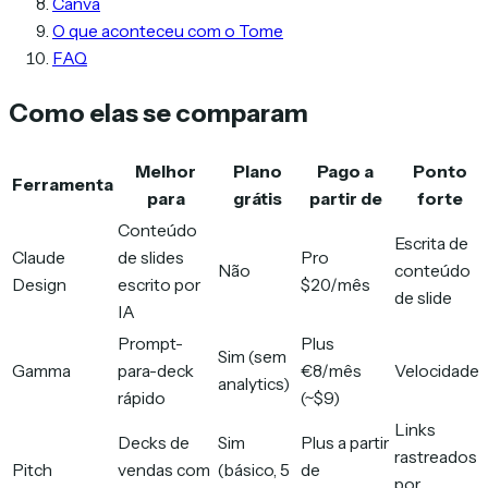
Canva
O que aconteceu com o Tome
FAQ
Como elas se comparam
Melhor
Plano
Pago a
Ponto
Ferramenta
para
grátis
partir de
forte
Conteúdo
Escrita de
Claude
de slides
Pro
Não
conteúdo
Design
escrito por
$20/mês
de slide
IA
Prompt-
Plus
Sim (sem
Gamma
para-deck
€8/mês
Velocidade
analytics)
rápido
(~$9)
Links
Decks de
Sim
Plus a partir
rastreados
Pitch
vendas com
(básico, 5
de
por