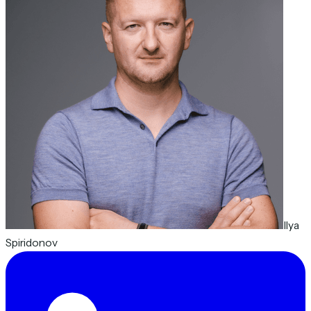
Ilya
Spiridonov