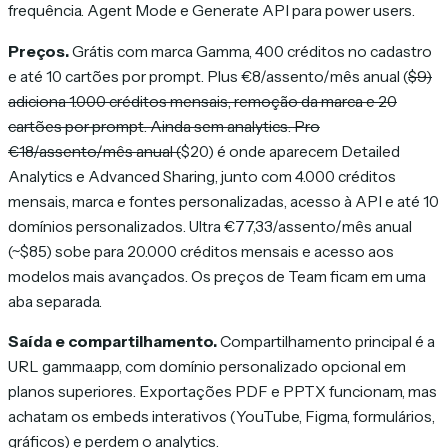
frequência. Agent Mode e Generate API para power users.
Preços.
Grátis com marca Gamma, 400 créditos no cadastro
e até 10 cartões por prompt. Plus €8/assento/mês anual (
$9)
adiciona 1.000 créditos mensais, remoção da marca e 20
cartões por prompt. Ainda sem analytics. Pro
€18/assento/mês anual (
$20) é onde aparecem Detailed
Analytics e Advanced Sharing, junto com 4.000 créditos
mensais, marca e fontes personalizadas, acesso à API e até 10
domínios personalizados. Ultra €77,33/assento/mês anual
(~$85) sobe para 20.000 créditos mensais e acesso aos
modelos mais avançados. Os preços de Team ficam em uma
aba separada.
Saída e compartilhamento.
Compartilhamento principal é a
URL gamma.app, com domínio personalizado opcional em
planos superiores. Exportações PDF e PPTX funcionam, mas
achatam os embeds interativos (YouTube, Figma, formulários,
gráficos) e perdem o analytics.