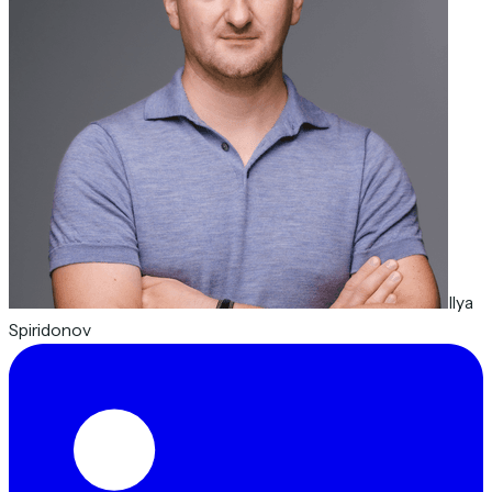
Ilya
Spiridonov