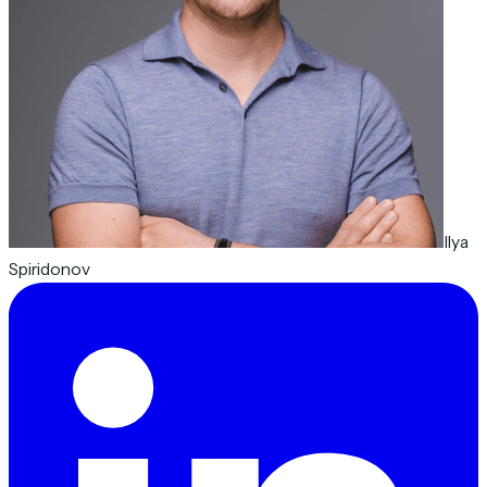
Ilya
Spiridonov