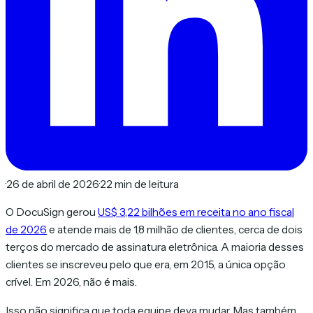
·
26 de abril de 2026
·
22 min de leitura
O DocuSign gerou
US$ 3,22 bilhões em receita no ano fiscal
de 2026
e atende mais de 1,8 milhão de clientes, cerca de dois
terços do mercado de assinatura eletrônica. A maioria desses
clientes se inscreveu pelo que era, em 2015, a única opção
crível. Em 2026, não é mais.
Isso não significa que toda equipe deva mudar. Mas também