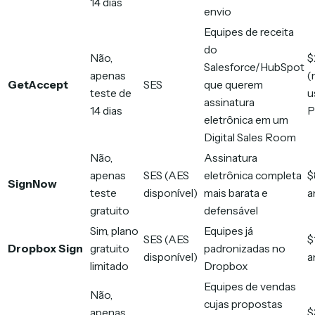
14 dias
envio
Equipes de receita
do
Não,
$
Salesforce/HubSpot
apenas
(
GetAccept
SES
que querem
teste de
u
assinatura
14 dias
P
eletrônica em um
Digital Sales Room
Não,
Assinatura
apenas
SES (AES
eletrônica completa
$
SignNow
teste
disponível)
mais barata e
a
gratuito
defensável
Sim, plano
Equipes já
SES (AES
$
Dropbox Sign
gratuito
padronizadas no
disponível)
a
limitado
Dropbox
Equipes de vendas
Não,
cujas propostas
apenas
$