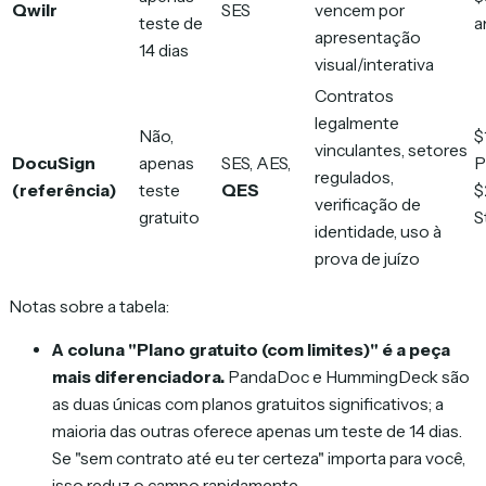
Qwilr
SES
vencem por
teste de
a
apresentação
14 dias
visual/interativa
Contratos
legalmente
Não,
$
vinculantes, setores
DocuSign
apenas
SES, AES,
P
regulados,
(referência)
teste
QES
$
verificação de
gratuito
S
identidade, uso à
prova de juízo
Notas sobre a tabela:
A coluna "Plano gratuito (com limites)" é a peça
mais diferenciadora.
PandaDoc e HummingDeck são
as duas únicas com planos gratuitos significativos; a
maioria das outras oferece apenas um teste de 14 dias.
Se "sem contrato até eu ter certeza" importa para você,
isso reduz o campo rapidamente.