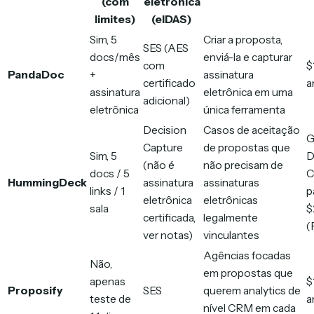
(com
eletrônica
limites)
(eIDAS)
Sim, 5
Criar a proposta,
SES (AES
docs/mês
enviá-la e capturar
com
$
PandaDoc
+
assinatura
certificado
a
assinatura
eletrônica em uma
adicional)
eletrônica
única ferramenta
Decision
Casos de aceitação
G
Capture
de propostas que
Sim, 5
D
(não é
não precisam de
docs / 5
C
HummingDeck
assinatura
assinaturas
links / 1
p
eletrônica
eletrônicas
sala
$
certificada,
legalmente
(
ver notas)
vinculantes
Agências focadas
Não,
em propostas que
apenas
$
Proposify
SES
querem analytics de
teste de
a
nível CRM em cada