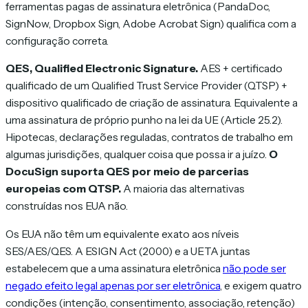
ferramentas pagas de assinatura eletrônica (PandaDoc,
SignNow, Dropbox Sign, Adobe Acrobat Sign) qualifica com a
configuração correta.
QES, Qualified Electronic Signature.
AES + certificado
qualificado de um Qualified Trust Service Provider (QTSP) +
dispositivo qualificado de criação de assinatura. Equivalente a
uma assinatura de próprio punho na lei da UE (Article 25.2).
Hipotecas, declarações reguladas, contratos de trabalho em
algumas jurisdições, qualquer coisa que possa ir a juízo.
O
DocuSign suporta QES por meio de parcerias
europeias com QTSP.
A maioria das alternativas
construídas nos EUA não.
Os EUA não têm um equivalente exato aos níveis
SES/AES/QES. A ESIGN Act (2000) e a UETA juntas
estabelecem que a uma assinatura eletrônica
não pode ser
negado efeito legal apenas por ser eletrônica
, e exigem quatro
condições (intenção, consentimento, associação, retenção)