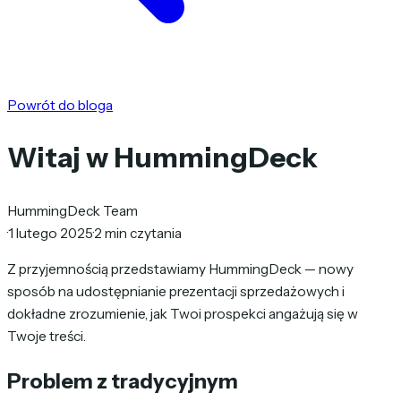
Powrót do bloga
Witaj w HummingDeck
HummingDeck Team
·
1 lutego 2025
·
2 min czytania
Z przyjemnością przedstawiamy HummingDeck — nowy
sposób na udostępnianie prezentacji sprzedażowych i
dokładne zrozumienie, jak Twoi prospekci angażują się w
Twoje treści.
Problem z tradycyjnym