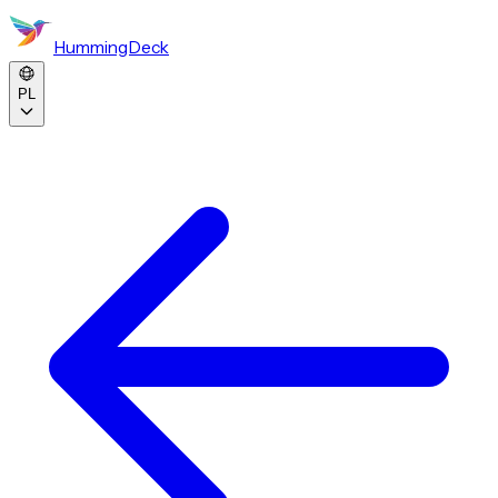
HummingDeck
PL