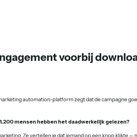
engagement voorbij downlo
e marketing automation-platform zegt dat de campagne go
 1.200 mensen hebben het daadwerkelijk gelezen?
keting. Ze vertellen je dat iemand op een knop klikte — nie