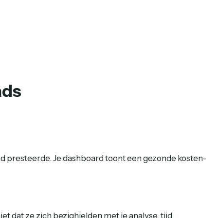
ads
ed presteerde. Je dashboard toont een gezonde kosten-
t dat ze zich bezighielden met je analyse, tijd