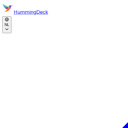
HummingDeck
NL