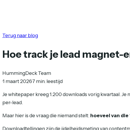
Terug naar blog
Hoe track je lead magnet-
HummingDeck Team
·
1 maart 2026
·
7 min. leestijd
Je whitepaper kreeg 1.200 downloads vorig kwartaal. J
per-lead.
Maar hier is de vraag die niemand stelt:
hoeveel van die
Downloadtellingen zijn de ijdelheidsmeting van contentmar