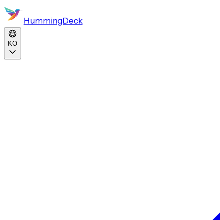
HummingDeck
KO