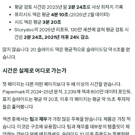
평균 검토 시간은 2023년 말
2분 24초
로 사상 최저치 기록
프리시드 덱은 평균
4분 10초
(2026년 2월 데이터)
시드 덱은 평균
3분 20초
Storydoc의 2026년 리포트, 130만 세션에 걸쳐 평균 검토 시
간은
2분 24초, 2021년 이후 24% 감소
많지 않습니다. 20 슬라이드 덱은 평균적으로 슬라이드당 약 6초를 얻
습니다.
시간은 실제로 어디로 가는가
첫 페이지는 다른 어떤 페이지보다 두 배 이상의 시간을 얻습니다.
Papermark의 2024~25년 분석, 2,239개 덱과 800만 데이터 포인트,
표지 슬라이드는 평균 약 20초, 이후 각 페이지는 평균 약 15초. 투자자
들은 훑어봅니다.
섹션 중에서는
팀
과
재무
가 가장 많은 주목을 받습니다. 제품은 가장 적
습니다. 이것은 구조에 유용합니다. 팀과 재무를 대부분의 템플릿이 제
안하는 것보다 앞에 배치하세요. 슬라이드 10 이후 주목도는 절벽처럼