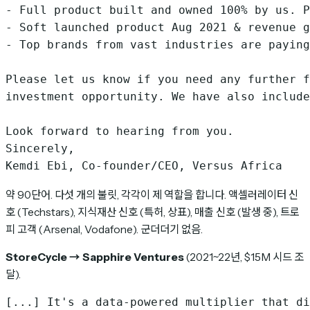
- Full product built and owned 100% by us. P
- Soft launched product Aug 2021 & revenue g
- Top brands from vast industries are paying
Please let us know if you need any further f
investment opportunity. We have also include
Look forward to hearing from you.

Sincerely,

약 90단어. 다섯 개의 불릿, 각각이 제 역할을 합니다. 액셀러레이터 신
호 (Techstars), 지식재산 신호 (특허, 상표), 매출 신호 (발생 중), 트로
피 고객 (Arsenal, Vodafone). 군더더기 없음.
StoreCycle → Sapphire Ventures
(2021~22년, $15M 시드 조
달).
[...] It's a data-powered multiplier that di