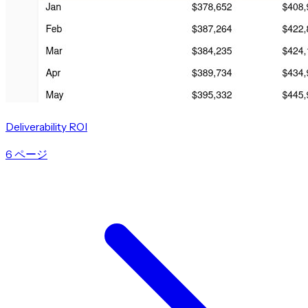
Deliverability ROI
6 ページ