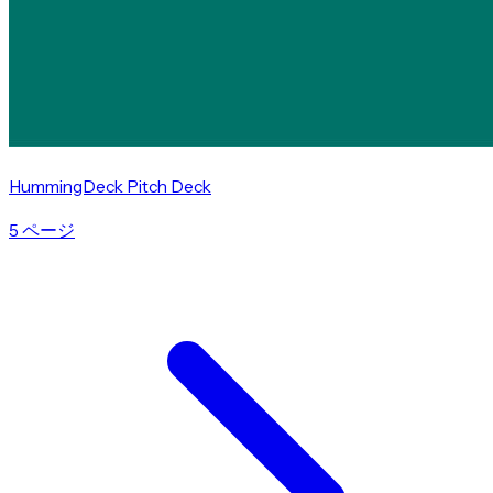
HummingDeck Pitch Deck
5 ページ