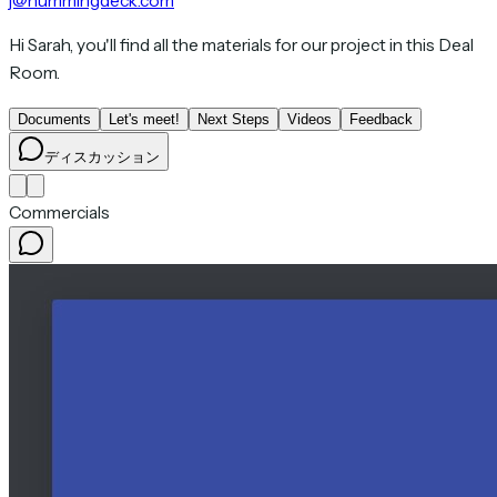
j@hummingdeck.com
Hi Sarah, you'll find all the materials for our project in this Deal
Room.
Documents
Let's meet!
Next Steps
Videos
Feedback
ディスカッション
Commercials