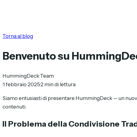
Torna al blog
Benvenuto su HummingDe
HummingDeck Team
·
1 febbraio 2025
·
2 min di lettura
Siamo entusiasti di presentare HummingDeck — un nuovo 
contenuti.
Il Problema della Condivisione Tra