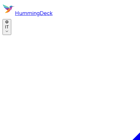
HummingDeck
IT