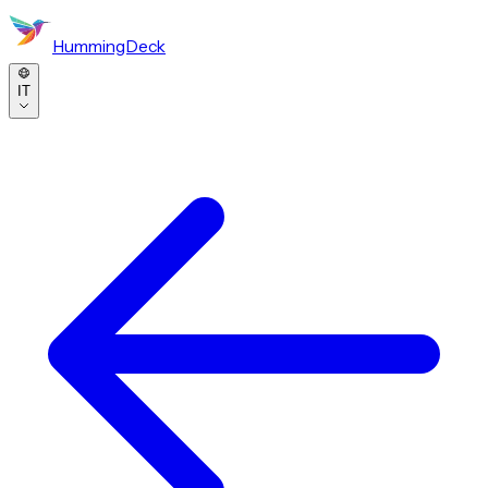
HummingDeck
IT